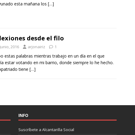
yunado esta mañana los
[…]
lexiones desde el filo
junio, 2016
arjonairiz
1
bo estas palabras mientras trabajo en un día en el que
ía estar votando en mi barrio, donde siempre lo he hecho.
xpatriado tiene
[…]
INFO
Suscríbete a Alcantarilla Social