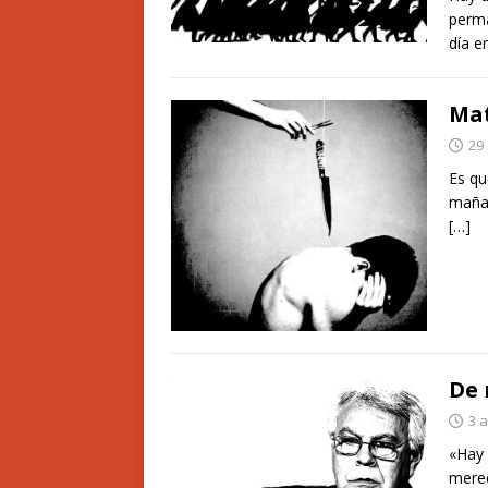
perm
día e
Mat
29
Es qu
mañan
[…]
De 
3 
«Hay 
merec