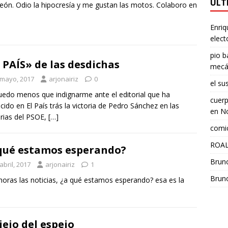
ÚLT
eón. Odio la hipocresía y me gustan las motos. Colaboro en
Enriq
elect
pio b
 PAÍS» de las desdichas
mecá
 mayo, 2017
arjonairiz
0
el su
edo menos que indignarme ante el editorial que ha
cuerp
cido en El País trás la victoria de Pedro Sánchez en las
en
No
rias del PSOE,
[…]
comic
ROAL
qué estamos esperando?
Brun
abril, 2017
arjonairiz
1
Brun
 horas las noticias, ¿a qué estamos esperando? esa es la
viejo del espejo