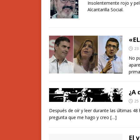
Insolentemente rojo y pel
Alcantarilla Social.
«EL
23
No pu
apare
prima
¿A 
25 
Después de oír y leer durante las últimas 48
pregunta que me hago y creo
[…]
El 