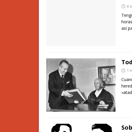
8 a
Tengo
horas
así p
Tod
1 
Cuand
hered
«atad
Sob