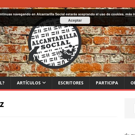
ontinuas navegando en Alcantarilla Social estarás aceptando el uso de cookies.
más i
Aceptar
L?
ARTÍCULOS
ESCRITORES
PARTICIPA
O
z