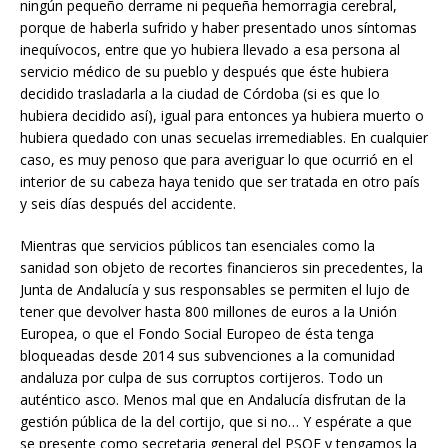
ningún pequeño derrame ni pequeña hemorragia cerebral,
porque de haberla sufrido y haber presentado unos síntomas
inequívocos, entre que yo hubiera llevado a esa persona al
servicio médico de su pueblo y después que éste hubiera
decidido trasladarla a la ciudad de Córdoba (si es que lo
hubiera decidido así), igual para entonces ya hubiera muerto o
hubiera quedado con unas secuelas irremediables. En cualquier
caso, es muy penoso que para averiguar lo que ocurrió en el
interior de su cabeza haya tenido que ser tratada en otro país
y seis días después del accidente.
Mientras que servicios públicos tan esenciales como la
sanidad son objeto de recortes financieros sin precedentes, la
Junta de Andalucía y sus responsables se permiten el lujo de
tener que devolver hasta 800 millones de euros a la Unión
Europea, o que el Fondo Social Europeo de ésta tenga
bloqueadas desde 2014 sus subvenciones a la comunidad
andaluza por culpa de sus corruptos cortijeros. Todo un
auténtico asco. Menos mal que en Andalucía disfrutan de la
gestión pública de la del cortijo, que si no… Y espérate a que
se presente como secretaria general del PSOE y tengamos la