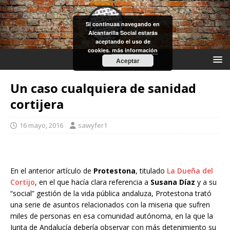
Si continuas navegando en
Alcantarilla Social estarás
aceptando el uso de
cookies.
más información
Aceptar
Un caso cualquiera de sanidad
cortijera
16 mayo, 2016
sawyfer1
En el anterior artículo de
Protestona
, titulado
La Dueña del
Cortijo
, en el que hacía clara referencia a
Susana Díaz
y a su
“social” gestión de la vida pública andaluza, Protestona trató
una serie de asuntos relacionados con la miseria que sufren
miles de personas en esa comunidad autónoma, en la que la
Junta de Andalucía debería observar con más detenimiento su