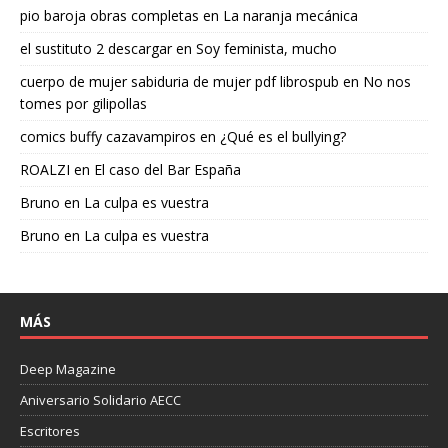
pio baroja obras completas
en
La naranja mecánica
el sustituto 2 descargar
en
Soy feminista, mucho
cuerpo de mujer sabiduria de mujer pdf librospub
en
No nos
tomes por gilipollas
comics buffy cazavampiros
en
¿Qué es el bullying?
ROALZI
en
El caso del Bar España
Bruno
en
La culpa es vuestra
Bruno
en
La culpa es vuestra
MÁS
Deep Magazine
Aniversario Solidario AECC
Escritores