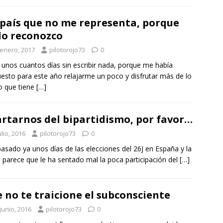
país que no me representa, porque
lo reconozco
 enero, 2017
pilotorojo73
0
 unos cuantos días sin escribir nada, porque me había
esto para este año relajarme un poco y disfrutar más de lo
o que tiene
[…]
rtarnos del bipartidismo, por favor…
ulio, 2016
pilotorojo73
0
asado ya unos días de las elecciones del 26J en España y la
 parece que le ha sentado mal la poca participación del
[…]
 no te traicione el subconsciente
junio, 2016
pilotorojo73
0