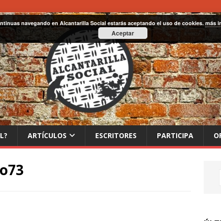
ontinuas navegando en Alcantarilla Social estarás aceptando el uso de cookies.
más i
Aceptar
L?
ARTÍCULOS
ESCRITORES
PARTICIPA
O
jo73