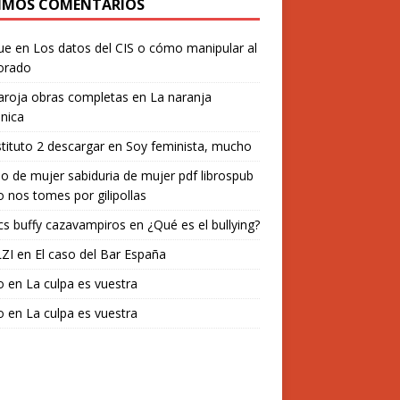
IMOS COMENTARIOS
ue
en
Los datos del CIS o cómo manipular al
orado
aroja obras completas
en
La naranja
nica
stituto 2 descargar
en
Soy feminista, mucho
o de mujer sabiduria de mujer pdf librospub
 nos tomes por gilipollas
s buffy cazavampiros
en
¿Qué es el bullying?
ZI
en
El caso del Bar España
o
en
La culpa es vuestra
o
en
La culpa es vuestra