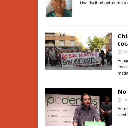
Una ducit ad optatum locu
Chi
toc
23
Aunqu
los e
metía
No 
16
Ante 
sient