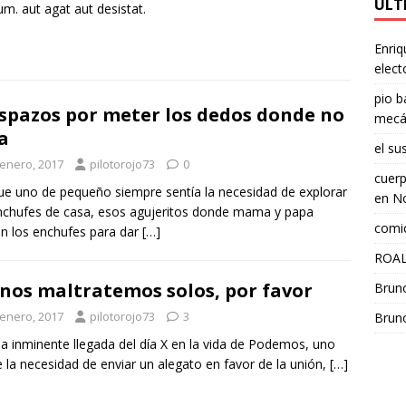
ÚLT
m. aut agat aut desistat.
Enriq
elect
pio b
spazos por meter los dedos donde no
mecá
a
el su
 enero, 2017
pilotorojo73
0
cuerp
e uno de pequeño siempre sentía la necesidad de explorar
en
No
nchufes de casa, esos agujeritos donde mama y papa
comic
n los enchufes para dar
[…]
ROAL
nos maltratemos solos, por favor
Brun
 enero, 2017
pilotorojo73
3
Brun
la inminente llegada del día X en la vida de Podemos, uno
e la necesidad de enviar un alegato en favor de la unión,
[…]