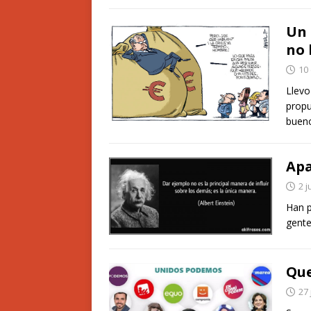
Un 
no 
10
Llevo
propu
buen
Apa
2 j
Han p
gente
Que
27 