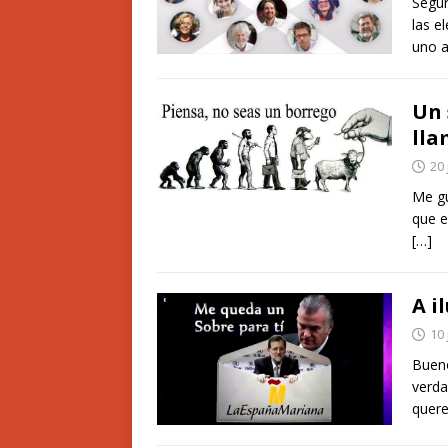
Segur
las e
uno a
Un 
lla
20 
Me gu
que e
[…]
A i
10 
Bueno
verda
quer