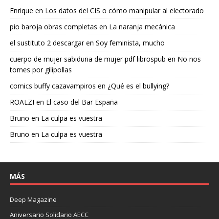
Enrique
en
Los datos del CIS o cómo manipular al electorado
pio baroja obras completas
en
La naranja mecánica
el sustituto 2 descargar
en
Soy feminista, mucho
cuerpo de mujer sabiduria de mujer pdf librospub
en
No nos
tomes por gilipollas
comics buffy cazavampiros
en
¿Qué es el bullying?
ROALZI
en
El caso del Bar España
Bruno
en
La culpa es vuestra
Bruno
en
La culpa es vuestra
MÁS
Deep Magazine
Aniversario Solidario AECC