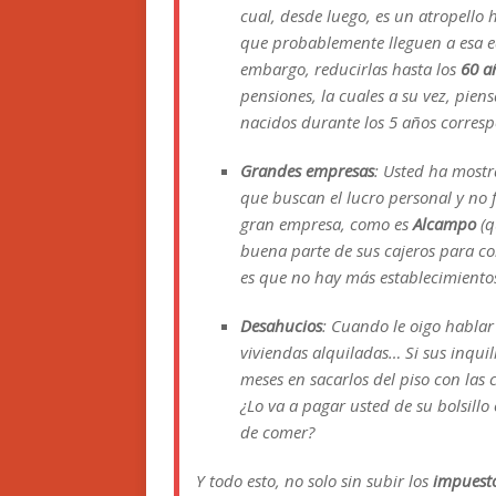
cual, desde luego, es un atropello
que probablemente lleguen a esa e
embargo, reducirlas hasta los
60 a
pensiones, la cuales a su vez, pie
nacidos durante los 5 años corres
Grandes empresas
: Usted ha most
que buscan el lucro personal y no
gran empresa, como es
Alcampo
(q
buena parte de sus cajeros para col
es que no hay más establecimient
Desahucios
: Cuando le oigo hablar
viviendas alquiladas… Si sus inquili
meses en sacarlos del piso con la
¿Lo va a pagar usted de su bolsillo
de comer?
Y todo esto, no solo sin subir los
impuest