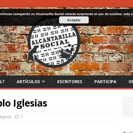
ontinuas navegando en Alcantarilla Social estarás aceptando el uso de cookies.
más i
Aceptar
L?
ARTÍCULOS
ESCRITORES
PARTICIPA
O
lo Iglesias
tegoría
1