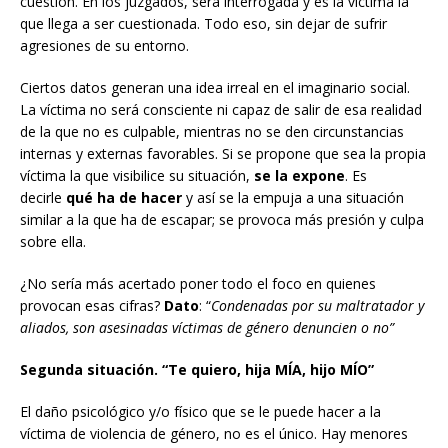
cuestión. En los juzgados, será interrogada y es la víctima la
que llega a ser cuestionada. Todo eso, sin dejar de sufrir
agresiones de su entorno.
Ciertos datos generan una idea irreal en el imaginario social.
La víctima no será consciente ni capaz de salir de esa realidad
de la que no es culpable, mientras no se den circunstancias
internas y externas favorables. Si se propone que sea la propia
víctima la que visibilice su situación,
se la expone
. Es
decirle
qué ha de hacer
y así
se la empuja a una situación
similar a la que ha de escapar; se provoca más presión y culpa
sobre ella.
¿No sería más acertado poner todo el foco en quienes
provocan esas cifras?
Dato
: “
Condenadas por su maltratador y
aliados, son asesinadas víctimas de género denuncien o no”
Segunda situación. “Te quiero, hija MÍA, hijo MÍO”
El daño psicológico y/o físico que se le puede hacer a la
víctima de violencia de género, no es el único. Hay menores