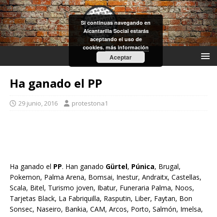
Si continuas navegando en
Alcantarilla Social estarás
aceptando el uso de
cookies.
más información
Aceptar
Ha ganado el PP
29 junio, 2016
protestona1
Ha ganado el
PP
. Han ganado
Gürtel
,
Púnica
, Brugal,
Pokemon, Palma Arena, Bomsai, Inestur, Andraitx, Castellas,
Scala, Bitel, Turismo joven, Ibatur, Funeraria Palma, Noos,
Tarjetas Black, La Fabriquilla, Rasputin, Liber, Faytan, Bon
Sonsec, Naseiro, Bankia, CAM, Arcos, Porto, Salmón, Imelsa,