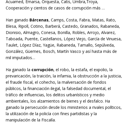
Acuamed, Emarsa, Orquesta, Catis, Umbra,Troya,
Cooperación y cientos de casos de corrupción más …
Han ganado
Bárcenas
, Camps, Costa, Fabra, Matas, Rato,
Blesa, Ripoll, Cotino, Barberá, Castedo, Granados, Rabaneda,
Dionisio, Almagro, Conesa, Bonilla, Robles, Arrojo, Alvarez,
Taboada, Puente, Castellanos, López Viejo, García de Vinuesa,
Taulet, López Díaz, Yagüe, Rabaneda, Tamallo, Sepúlveda,
González, Güemes, Bosch, Martín Vasco y así hasta más de
mil imputados…
Ha ganado la
corrupción
, el robo, la estafa, el expolio, la
prevaricación, la traición, la infamia, la obstrucción a la justicia,
el fraude fiscal, el cohecho, la malversación de fondos
públicos, la financiación ilegal, la falsedad documental, el
tráfico de influencias, los delitos urbanísticos y medio
ambientales, los alzamientos de bienes y el desfalco. Ha
ganado la persecución desde los ministerios a rivales políticos,
la utilización de la policía con fines partidistas y la
manipulación de la Fiscalía.