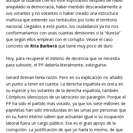
aunque la Guardia Civil les esté esposando después de haber
aniquilado la democracia, haber mentido descaradamente a
sus votantes y no votantes o haber creado una estructura
mafiosa que extiende sus tentáculos por todo el territorio
nacional. Llegados a este punto, los ciudadanos ya no nos
conformaríamos con unas cuantas dimisiones o la “dureza”
que según ellos emplean con el corrupto. Véase el caso
concreto de
Rita Barberá
que tiene muy poco de duro.
Hoy, para recuperar el mínimo de decencia que se necesita
para subsistir, el PP debería literalmente, extinguirse.
Gerard Brenan tenía razón. Pero en su explicación no añadió
un punto a tener en cuenta. La derecha española es única en
su especie y los votantes de la derecha española, también.
Cómplices silenciosos de un latrocinio sin parangón. Porque el
PP ha sido el partido más votado, ya que los siete millones de
papeletas han sido introducidas en las urnas por personas que
en su fuero interno saben que actuarían igual si su ocupación
laboral fuera un cargo público. Ese es el gran apoyo de la
corrupción. La justificación de que yo haría lo mismo, de que