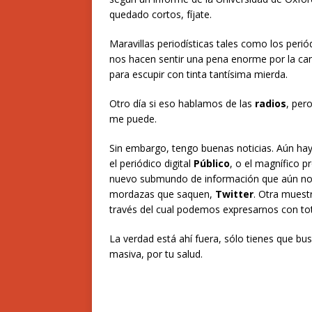
quedado cortos, fíjate.
Maravillas periodísticas tales como los peri
nos hacen sentir una pena enorme por la ca
para escupir con tinta tantísima mierda.
Otro día si eso hablamos de las
radios
, per
me puede.
Sin embargo, tengo buenas noticias. Aún ha
el periódico digital
Público
, o el magnífico 
nuevo submundo de información que aún no 
mordazas que saquen,
Twitter
. Otra muestr
través del cual podemos expresarnos con tota
La verdad está ahí fuera, sólo tienes que bu
masiva, por tu salud.