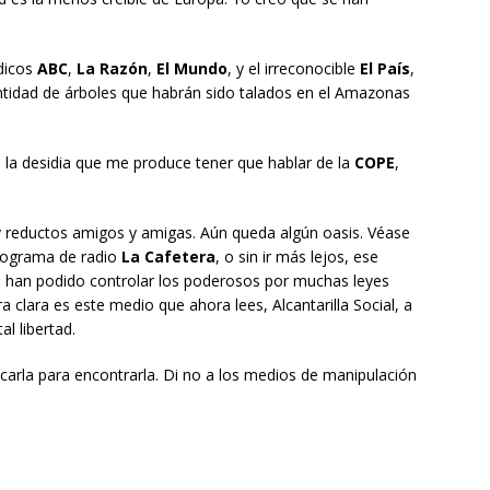
ódicos
ABC
,
La Razón
,
El Mundo
, y el irreconocible
El País
,
ntidad de árboles que habrán sido talados en el Amazonas
o la desidia que me produce tener que hablar de la
COPE
,
y reductos amigos y amigas. Aún queda algún oasis. Véase
programa de radio
La Cafetera
, o sin ir más lejos, ese
han podido controlar los poderosos por muchas leyes
a clara es este medio que ahora lees, Alcantarilla Social, a
l libertad.
scarla para encontrarla. Di no a los medios de manipulación