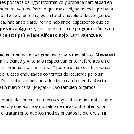
es por falta de rigor informativo y probada parcialidad en
chondeo, vamos. Pero lo que más indigna no es la probada
r parte de la derecha, es su total y absoluta desvergüenza
suda, hablando claro. Por no hablar del esperpento que es
peranza Aguirre
, en el que un día de programación es un
ca de este país (véase
Alfonso Rojo
, Curri Valenzuela,
as
, en manos de dos grandes grupos mediáticos:
Mediaset
on Telecinco y Antena 3 respectivamente, referentes en el
e inclinadas a la derecha. Y por otro lado sus hermanas
piruletas endulzadas con tintes de izquierda pero sin
. Por cierto, ¿habéis notado cierto cambio en
La Sexta
a
un nuevo canal (Mega)? Sí, yo también. Sigamos.
 manipulación en los medios voy a utilizar una noticia que
nto y que aún hoy no salgo de mi asombro (tengo la
 tratamiento que los medios privados le dieron, sin ir