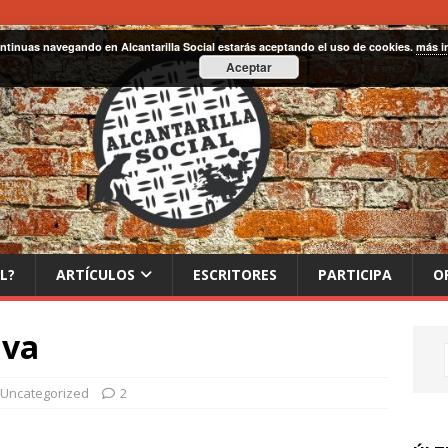
ontinuas navegando en Alcantarilla Social estarás aceptando el uso de cookies.
más i
Aceptar
L?
ARTÍCULOS
ESCRITORES
PARTICIPA
O
iva
Uncategorized
2