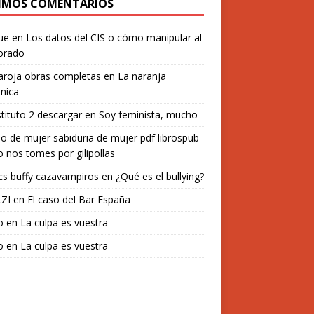
IMOS COMENTARIOS
ue
en
Los datos del CIS o cómo manipular al
orado
aroja obras completas
en
La naranja
nica
stituto 2 descargar
en
Soy feminista, mucho
o de mujer sabiduria de mujer pdf librospub
 nos tomes por gilipollas
s buffy cazavampiros
en
¿Qué es el bullying?
ZI
en
El caso del Bar España
o
en
La culpa es vuestra
o
en
La culpa es vuestra