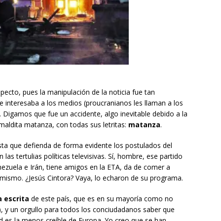
ecto, pues la manipulación de la noticia fue tan
e interesaba a los medios (proucranianos les llaman a los
 Digamos que fue un accidente, algo inevitable debido a la
aldita matanza, con todas sus letritas:
matanza
.
sta que defienda de forma evidente los postulados del
 las tertulias políticas televisivas. Sí, hombre, ese partido
ezuela e Irán, tiene amigos en la ETA, da de comer a
mismo. ¿Jesús Cintora? Vaya, lo echaron de su programa.
 escrita
de este país, que es en su mayoría como no
), y un orgullo para todos los conciudadanos saber que
d es la menos creíble de Europa. Yo creo que se han