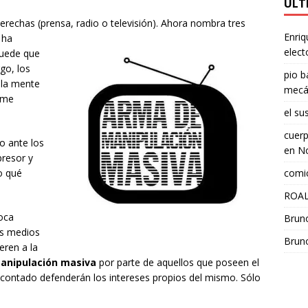
ÚLT
erechas (prensa, radio o televisión). Ahora nombra tres
Enriq
 ha
elect
puede que
go, los
pio b
 la mente
mecá
¿me
el su
cuerp
o ante los
en
No
resor y
comic
o qué
ROAL
boca
Brun
os medios
Brun
eren a la
anipulación masiva
por parte de aquellos que poseen el
escontado defenderán los intereses propios del mismo. Sólo