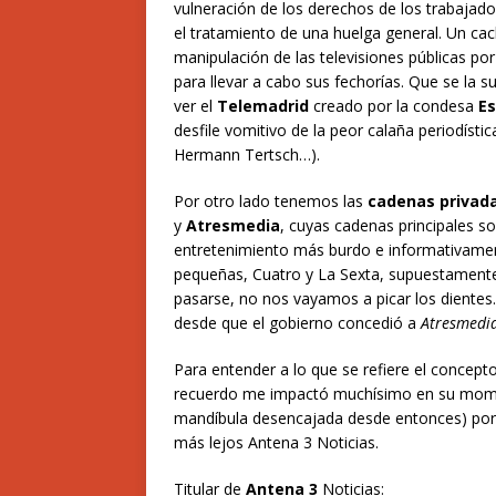
vulneración de los derechos de los trabajador
el tratamiento de una huelga general. Un ca
manipulación de las televisiones públicas po
para llevar a cabo sus fechorías. Que se la 
ver el
Telemadrid
creado por la condesa
Es
desfile vomitivo de la peor calaña periodísti
Hermann Tertsch…).
Por otro lado tenemos las
cadenas privad
y
Atresmedia
, cuyas cadenas principales s
entretenimiento más burdo e informativament
pequeñas, Cuatro y La Sexta, supuestamente 
pasarse, no nos vayamos a picar los dientes
desde que el gobierno concedió a
Atresmedi
Para entender a lo que se refiere el concepto
recuerdo me impactó muchísimo en su mome
mandíbula desencajada desde entonces) por el
más lejos Antena 3 Noticias.
Titular de
Antena 3
Noticias: