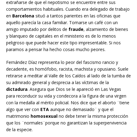
extrañarse de que el nepotismo se encuentre entre sus
comportamientos habituales. Cuando era delegado de trabajo
en
Barcelona
situó a tantos parientes en las oficinas que
aquello parecía la casa familiar. Tomarse un café con un
amigo imputado por delitos de
fraude
, alzamiento de bienes
y blanqueo de capitales en el ministerio es de lo menos
peligroso que puede hacer este tipo impresentable. Si nos
paramos a pensar ha hecho cosas mucho peores.
Fernández Díaz representa lo peor del fascismo rancio y
decadente, es homófobo, racista, machista y opusiano. Suele
retirarse a meditar al Valle de los Caídos al lado de la tumba de
su admirado general y desprecia a las víctimas de la
dictadura
. Asegura que Dios se le apareció en Las Vegas
para reconducir su vida y condecora a la figura de una virgen
con la medalla al mérito policial. Nos dice que el aborto ¨tiene
algo que ver con
ETA
aunque no demasiado¨ y que el
matrimonio
homosexual
no debe tener la misma protección
que los ¨normales¨porque no garantizan la superpervivencia
de la especie.