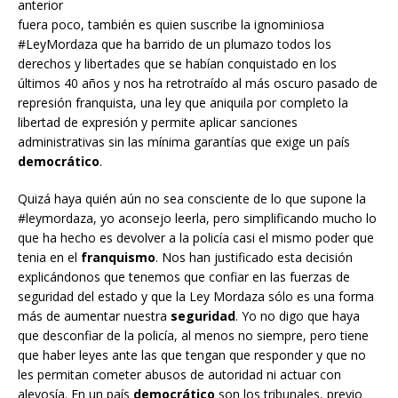
anterior
fuera poco, también es quien suscribe la ignominiosa
#LeyMordaza que ha barrido de un plumazo todos los
derechos y libertades que se habían conquistado en los
últimos 40 años y nos ha retrotraído al más oscuro pasado de
represión franquista, una ley que aniquila por completo la
libertad de expresión y permite aplicar sanciones
administrativas sin las mínima garantías que exige un país
democrático
.
Quizá haya quién aún no sea consciente de lo que supone la
#leymordaza, yo aconsejo leerla, pero simplificando mucho lo
que ha hecho es devolver a la policía casi el mismo poder que
tenia en el
franquismo
. Nos han justificado esta decisión
explicándonos que tenemos que confiar en las fuerzas de
seguridad del estado y que la Ley Mordaza sólo es una forma
más de aumentar nuestra
seguridad
. Yo no digo que haya
que desconfiar de la policía, al menos no siempre, pero tiene
que haber leyes ante las que tengan que responder y que no
les permitan cometer abusos de autoridad ni actuar con
alevosía. En un país
democrático
son los tribunales, previo