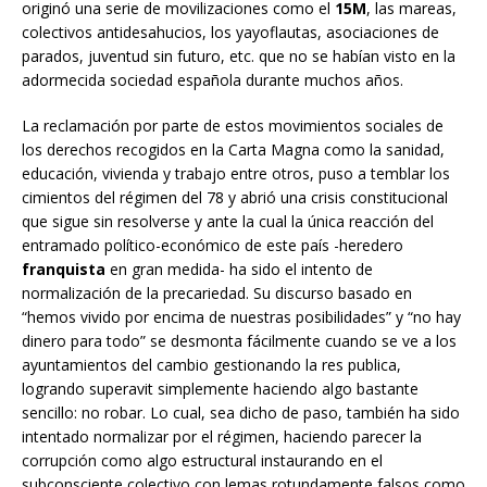
originó una serie de movilizaciones como el
15M
, las mareas,
colectivos antidesahucios, los yayoflautas, asociaciones de
parados, juventud sin futuro, etc. que no se habían visto en la
adormecida sociedad española durante muchos años.
La reclamación por parte de estos movimientos sociales de
los derechos recogidos en la Carta Magna como la sanidad,
educación, vivienda y trabajo entre otros, puso a temblar los
cimientos del régimen del 78 y abrió una crisis constitucional
que sigue sin resolverse y ante la cual la única reacción del
entramado político-económico de este país -heredero
franquista
en gran medida- ha sido el intento de
normalización de la precariedad. Su discurso basado en
“hemos vivido por encima de nuestras posibilidades” y “no hay
dinero para todo” se desmonta fácilmente cuando se ve a los
ayuntamientos del cambio gestionando la res publica,
logrando superavit simplemente haciendo algo bastante
sencillo: no robar. Lo cual, sea dicho de paso, también ha sido
intentado normalizar por el régimen, haciendo parecer la
corrupción como algo estructural instaurando en el
subconsciente colectivo con lemas rotundamente falsos como