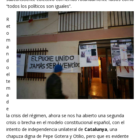
“todos los políticos son iguales”.
R
et
o
m
a
n
d
o
el
te
m
a
d
e
la crisis del régimen, ahora se nos ha abierto una segunda
crisis o brecha en el modelo constitucional español, con el
intento de independencia unilateral de
Catalunya
, una
chapuza digna de Pepe Gotera y Otilio, pero que es evidente