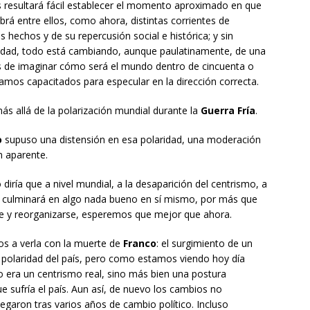
es resultará fácil establecer el momento aproximado en que
rá entre ellos, como ahora, distintas corrientes de
s hechos y de su repercusión social e histórica; y sin
idad, todo está cambiando, aunque paulatinamente, de una
de imaginar cómo será el mundo dentro de cincuenta o
amos capacitados para especular en la dirección correcta.
ás allá de la polarización mundial durante la
Guerra Fría
.
o
supuso una distensión en esa polaridad, una moderación
n aparente.
 diría que a nivel mundial, a la desaparición del centrismo, a
, culminará en algo nada bueno en sí mismo, por más que
rse y reorganizarse, esperemos que mejor que ahora.
s a verla con la muerte de
Franco
: el surgimiento de un
a polaridad del país, pero como estamos viendo hoy día
o era un centrismo real, sino más bien una postura
e sufría el país. Aun así, de nuevo los cambios no
llegaron tras varios años de cambio político. Incluso