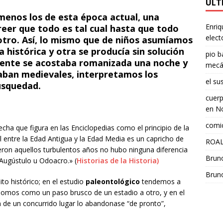
ÚLT
menos los de esta época actual, una
Enriq
reer que todo es tal cual hasta que todo
elect
otro. Así, lo mismo que de niños asumíamos
 histórica y otra se producía sin solución
pio b
 gente se acostaba romanizada una noche y
mecá
aban medievales, interpretamos los
el su
usquedad.
cuerp
en
No
comic
fecha que figura en las Enciclopedias como el principio de la
l entre la Edad Antigua y la Edad Media es un capricho de
ROAL
ieron aquellos turbulentos años no hubo ninguna diferencia
Brun
Augústulo u Odoacro.» (
Historias
de la Historia
)
Brun
to histórico; en el estudio
paleontológico
tendemos a
r-homos como un paso brusco de un estadio a otro, y en el
 de un concurrido lugar lo abandonase “de pronto”,