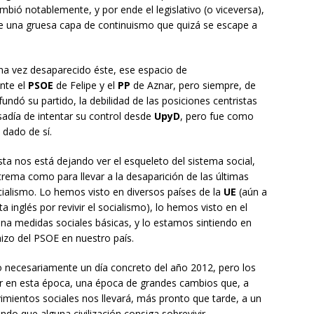
mbió notablemente, y por ende el legislativo (o viceversa),
e una gruesa capa de continuismo que quizá se escape a
a vez desaparecido éste, ese espacio de
nte el
PSOE
de Felipe y el
PP
de Aznar, pero siempre, de
ndó su partido, la debilidad de las posiciones centristas
osadía de intentar su control desde
UpyD
, pero fue como
 dado de sí.
sta nos está dejando ver el esqueleto del sistema social,
trema como para llevar a la desaparición de las últimas
alismo. Lo hemos visto en diversos países de la
UE
(aún a
ta inglés por revivir el socialismo), lo hemos visto en el
na medidas sociales básicas, y lo estamos sintiendo en
izo del PSOE en nuestro país.
 necesariamente un día concreto del año 2012, pero los
r en esta época, una época de grandes cambios que, a
vimientos sociales nos llevará, más pronto que tarde, a un
do que alguna civilización consiga sobrevivir.