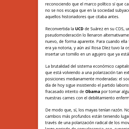
reconociendo que el marco político sí que ca
no se nos escapa que en la sociedad subyac
aquellos historiadores que citaba antes.
Reconvertida la
UCD
de Suárez en su CDS, un
pseudomoderación lo llenaron alternativame
nuevo, de forma aparente. Para cuando ella fu
era ya notoria, y aún así Rosa Díez tuvo la 
insertar un tornillo en un agujero que ya está
La brutalidad del sistema económico capitali
que está volviendo a una polarización tan ex
posiciones medianamente moderadas: el soci
día de hoy sigue insistiendo el partido laboris
fracasado intento de
Obama
por tomar algu
nuestras carnes con el debilitamiento enferm
De modo que, sí, los mayas tenían razón. No
cambios más profundos están teniendo luga
través de una polarización radical de los mo
largo periodo de convalecencia; eso, suponien