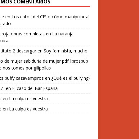
IMOS COMENTARIOS
ue
en
Los datos del CIS o cómo manipular al
orado
aroja obras completas
en
La naranja
nica
stituto 2 descargar
en
Soy feminista, mucho
o de mujer sabiduria de mujer pdf librospub
 nos tomes por gilipollas
s buffy cazavampiros
en
¿Qué es el bullying?
ZI
en
El caso del Bar España
o
en
La culpa es vuestra
o
en
La culpa es vuestra