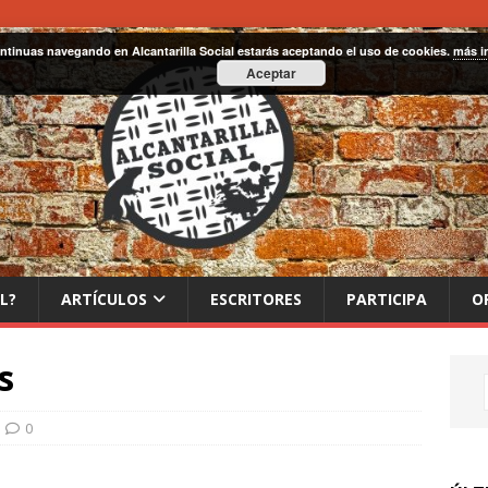
ontinuas navegando en Alcantarilla Social estarás aceptando el uso de cookies.
más i
Aceptar
L?
ARTÍCULOS
ESCRITORES
PARTICIPA
O
s
0