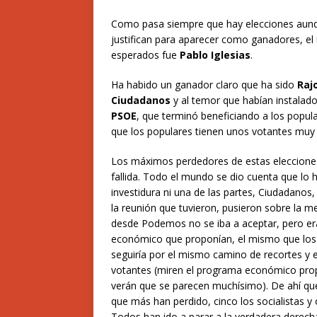
Como pasa siempre que hay elecciones aunq
justifican para aparecer como ganadores, el
esperados fue
Pablo Iglesias
.
Ha habido un ganador claro que ha sido
Raj
Ciudadanos
y al temor que habían instalad
PSOE
, que terminó beneficiando a los popul
que los populares tienen unos votantes muy f
Los máximos perdedores de estas elecciones 
fallida. Todo el mundo se dio cuenta que lo hac
investidura ni una de las partes, Ciudadanos
la reunión que tuvieron, pusieron sobre la
desde Podemos no se iba a aceptar, pero era
económico que proponían, el mismo que los g
seguiría por el mismo camino de recortes y
votantes (miren el programa económico pro
verán que se parecen muchísimo). De ahí que
que más han perdido, cinco los socialistas 
Todos han ido a parar a la verdadera derecha