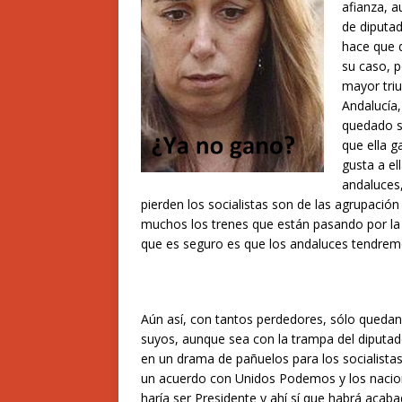
afianza, 
de diputad
hace que d
su caso, p
mayor triu
Andalucía,
quedado s
que ella g
gusta a el
andaluces,
pierden los socialistas son de las agrupació
muchos los trenes que están pasando por la 
que es seguro es que los andaluces tendrem
Aún así, con tantos perdedores, sólo quedan
suyos, aunque sea con la trampa del diputad
en un drama de pañuelos para los socialistas
un acuerdo con Unidos Podemos y los naciona
haría ser Presidente y ahí sí que habrá acab