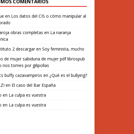
IMOS COMENTARIOS
ue
en
Los datos del CIS o cómo manipular al
orado
aroja obras completas
en
La naranja
nica
stituto 2 descargar
en
Soy feminista, mucho
o de mujer sabiduria de mujer pdf librospub
 nos tomes por gilipollas
s buffy cazavampiros
en
¿Qué es el bullying?
ZI
en
El caso del Bar España
o
en
La culpa es vuestra
o
en
La culpa es vuestra