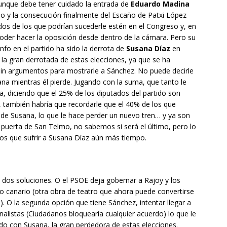
aunque debe tener cuidado la entrada de
Eduardo Madina
o y la consecución finalmente del Escaño de Patxi López
os de los que podrían sucederle estén en el Congreso y, en
oder hacer la oposición desde dentro de la cámara. Pero su
nfo en el partido ha sido la derrota de
Susana Díaz
en
 la gran derrotada de estas elecciones, ya que se ha
in argumentos para mostrarle a Sánchez. No puede decirle
ana mientras él pierde. Jugando con la suma, que tanto le
la, diciendo que el 25% de los diputados del partido son
 también habría que recordarle que el 40% de los que
n de Susana, lo que le hace perder un nuevo tren… y ya son
puerta de San Telmo, no sabemos si será el último, pero lo
os que sufrir a Susana Díaz aún más tiempo.
 dos soluciones. O el PSOE deja gobernar a Rajoy y los
o canario (otra obra de teatro que ahora puede convertirse
). O la segunda opción que tiene Sánchez, intentar llegar a
listas (Ciudadanos bloquearía cualquier acuerdo) lo que le
ado con Susana, la gran perdedora de estas elecciones.