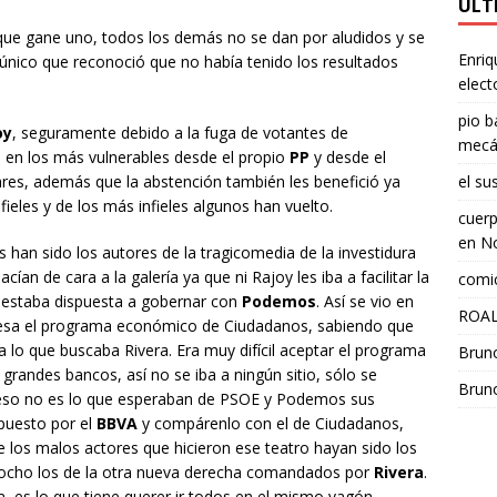
ÚLT
ue gane uno, todos los demás no se dan por aludidos y se
Enriq
 único que reconoció que no había tenido los resultados
elect
pio b
oy
, seguramente debido a la fuga de votantes de
mecá
o en los más vulnerables desde el propio
PP
y desde el
el su
ares, además que la abstención también les benefició ya
ieles y de los más infieles algunos han vuelto.
cuerp
en
No
han sido los autores de la tragicomedia de la investidura
ían de cara a la galería ya que ni Rajoy les iba a facilitar la
comic
, estaba dispuesta a gobernar con
Podemos
. Así se vio en
ROAL
 mesa el programa económico de Ciudadanos, sabiendo que
 lo que buscaba Rivera. Era muy difícil aceptar el programa
Brun
randes bancos, así no se iba a ningún sitio, sólo se
Brun
 eso no es lo que esperaban de PSOE y Podemos sus
puesto por el
BBVA
y compárenlo con el de Ciudadanos,
 los malos actores que hicieron ese teatro hayan sido los
y ocho los de la otra nueva derecha comandados por
Rivera
.
, es lo que tiene querer ir todos en el mismo vagón.