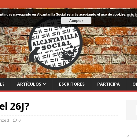
ontinuas navegando en Alcantarilla Social estarás aceptando el uso de cookies.
más i
Aceptar
L?
ARTÍCULOS
ESCRITORES
PARTICIPA
O
el 26J?
rized
0