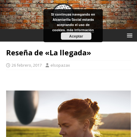
Si continuas navegando en
Alcantarilla Social estarás
aceptando el uso de
cookies.
más información
Aceptar
Reseña de «La llegada»
26 febrero, 2017
elsopazax