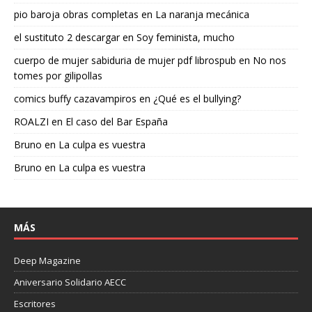
pio baroja obras completas
en
La naranja mecánica
el sustituto 2 descargar
en
Soy feminista, mucho
cuerpo de mujer sabiduria de mujer pdf librospub
en
No nos
tomes por gilipollas
comics buffy cazavampiros
en
¿Qué es el bullying?
ROALZI
en
El caso del Bar España
Bruno
en
La culpa es vuestra
Bruno
en
La culpa es vuestra
MÁS
Deep Magazine
Aniversario Solidario AECC
Escritores