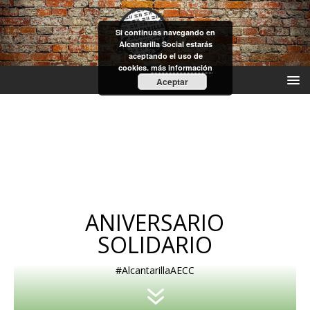
Si continuas navegando en
Alcantarilla Social estarás
aceptando el uso de
cookies.
más información
Aceptar
ANIVERSARIO
SOLIDARIO
#AlcantarillaAECC
7