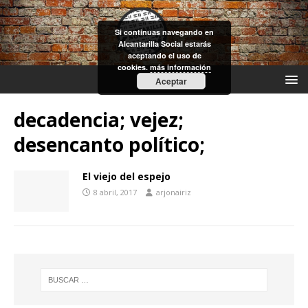
Si continuas navegando en
Alcantarilla Social estarás
aceptando el uso de
cookies.
más información
Aceptar
decadencia; vejez;
desencanto político;
El viejo del espejo
8 abril, 2017
arjonairiz