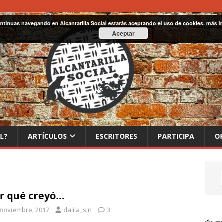
ontinuas navegando en Alcantarilla Social estarás aceptando el uso de cookies.
más i
Aceptar
L?
ARTÍCULOS
ESCRITORES
PARTICIPA
O
r qué creyó…
 noviembre, 2017
dalila_sin
3