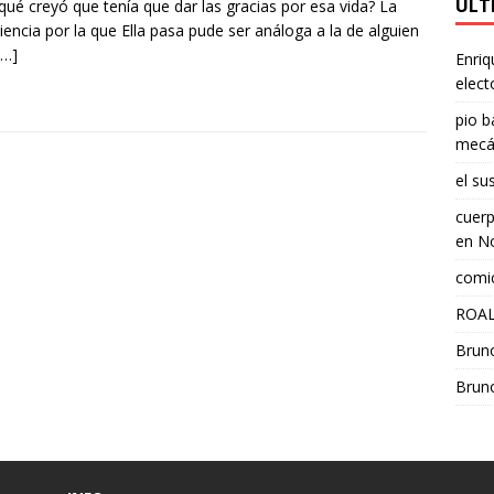
ÚLT
qué creyó que tenía que dar las gracias por esa vida? La
iencia por la que Ella pasa pude ser análoga a la de alguien
[…]
Enriq
elect
pio b
mecá
el su
cuerp
en
No
comic
ROAL
Brun
Brun