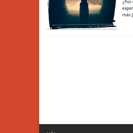
¿Por 
exper
más