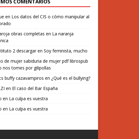
IMOS COMENTARIOS
ue
en
Los datos del CIS o cómo manipular al
orado
aroja obras completas
en
La naranja
nica
stituto 2 descargar
en
Soy feminista, mucho
o de mujer sabiduria de mujer pdf librospub
 nos tomes por gilipollas
s buffy cazavampiros
en
¿Qué es el bullying?
ZI
en
El caso del Bar España
o
en
La culpa es vuestra
o
en
La culpa es vuestra