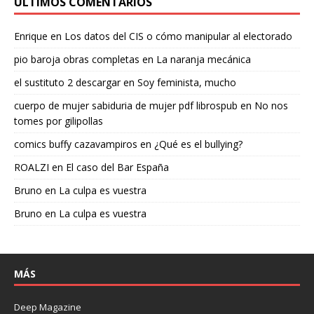
ÚLTIMOS COMENTARIOS
Enrique
en
Los datos del CIS o cómo manipular al electorado
pio baroja obras completas
en
La naranja mecánica
el sustituto 2 descargar
en
Soy feminista, mucho
cuerpo de mujer sabiduria de mujer pdf librospub
en
No nos
tomes por gilipollas
comics buffy cazavampiros
en
¿Qué es el bullying?
ROALZI
en
El caso del Bar España
Bruno
en
La culpa es vuestra
Bruno
en
La culpa es vuestra
MÁS
Deep Magazine