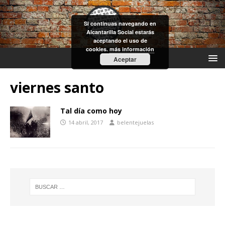
Si continuas navegando en
Alcantarilla Social estarás
aceptando el uso de
cookies.
más información
Aceptar
viernes santo
Tal día como hoy
14 abril, 2017
belentejuelas