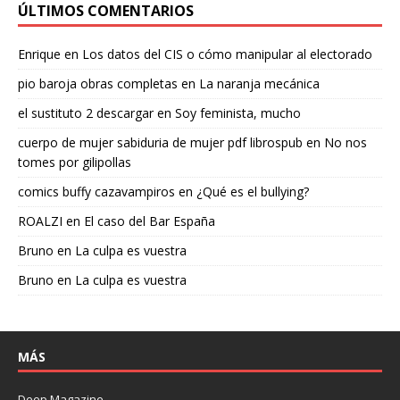
ÚLTIMOS COMENTARIOS
Enrique
en
Los datos del CIS o cómo manipular al electorado
pio baroja obras completas
en
La naranja mecánica
el sustituto 2 descargar
en
Soy feminista, mucho
cuerpo de mujer sabiduria de mujer pdf librospub
en
No nos
tomes por gilipollas
comics buffy cazavampiros
en
¿Qué es el bullying?
ROALZI
en
El caso del Bar España
Bruno
en
La culpa es vuestra
Bruno
en
La culpa es vuestra
MÁS
Deep Magazine