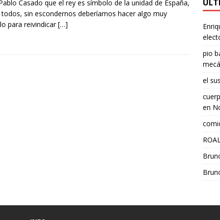
ÚLT
Pablo Casado que el rey es símbolo de la unidad de España,
 todos, sin escondernos deberíamos hacer algo muy
llo para reivindicar
[…]
Enriq
elect
pio b
mecá
el su
cuerp
en
No
comic
ROAL
Brun
Brun