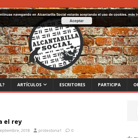
ontinuas navegando en Alcantarilla Social estarás aceptando el uso de cookies.
más i
Aceptar
L?
ARTÍCULOS
ESCRITORES
PARTICIPA
O
a el rey
septiembre, 2018
protestona1
0