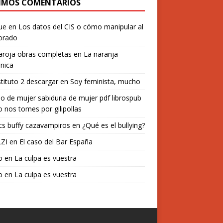
IMOS COMENTARIOS
ue
en
Los datos del CIS o cómo manipular al
orado
aroja obras completas
en
La naranja
nica
stituto 2 descargar
en
Soy feminista, mucho
o de mujer sabiduria de mujer pdf librospub
 nos tomes por gilipollas
s buffy cazavampiros
en
¿Qué es el bullying?
ZI
en
El caso del Bar España
o
en
La culpa es vuestra
o
en
La culpa es vuestra