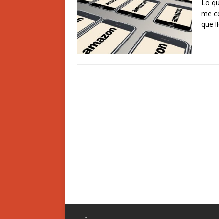
Lo qu
me co
que l