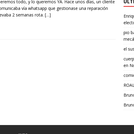
ÚLT
eremos todo, y lo queremos YA. Hace unos días, un cliente
municaba vía whatsapp que gestionase una reparación
levaba 2 semanas rota.
[…]
Enriq
elect
pio b
mecá
el su
cuerp
en
No
comic
ROAL
Brun
Brun