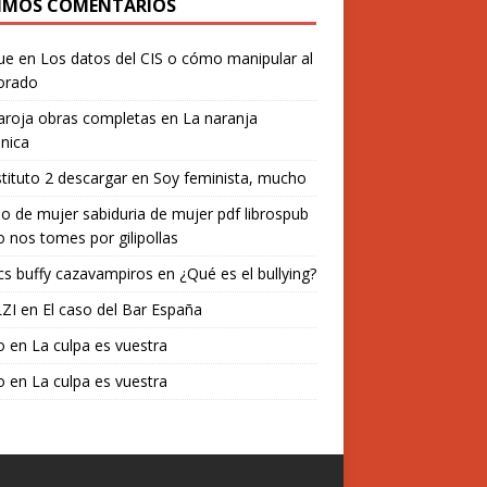
IMOS COMENTARIOS
ue
en
Los datos del CIS o cómo manipular al
orado
aroja obras completas
en
La naranja
nica
stituto 2 descargar
en
Soy feminista, mucho
o de mujer sabiduria de mujer pdf librospub
 nos tomes por gilipollas
s buffy cazavampiros
en
¿Qué es el bullying?
ZI
en
El caso del Bar España
o
en
La culpa es vuestra
o
en
La culpa es vuestra