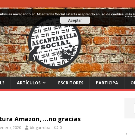
ontinuas navegando en Alcantarilla Social estarás aceptando el uso de cookies.
más i
Aceptar
L?
ARTÍCULOS
ESCRITORES
PARTICIPA
O
tura Amazon, …no gracias
 enero, 2020
blogarroba
0