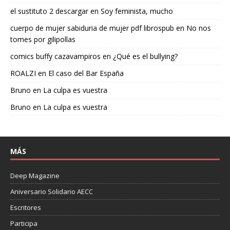
el sustituto 2 descargar
en
Soy feminista, mucho
cuerpo de mujer sabiduria de mujer pdf librospub
en
No nos
tomes por gilipollas
comics buffy cazavampiros
en
¿Qué es el bullying?
ROALZI
en
El caso del Bar España
Bruno
en
La culpa es vuestra
Bruno
en
La culpa es vuestra
MÁS
Deep Magazine
Aniversario Solidario AECC
Escritores
Participa