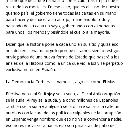
mismo que decir que ha nacido con el culo más limpio que el
resto de los mortales. En ese caso, que es el caso de nuestro
querido país, el gobierno tiene todas las cartas en su mano
para hacer y deshacer a su antojo, manejándolo todo y
haciendo de su capa un sayo, gobernando con almohadas
para unos, los menos y pisándole el cuello a la mayoría.
Dicen que la historia pone a cada uno en su sitio y quizá eso
nos debiera llenar de orgullo porque estamos siendo testigos
privilegiados de una nueva forma de Estado que pasará a los
anales de la Historia como la única que vio la luz y se perpetuó
exclusivamente en España.
La Democracia Cortijera…, vamos…, algo así como El Mus.
Efectivamente al Sr.
Rajoy
se la suda, al Fiscal Anticorrupción
se la suda, Al rey se la suda, y a ocho millones de Españoles
también se la suda y a alguien se le ocurre sacar a la calle un
autobús con la cara de los políticos culpables de la corrupción
en España; venga hombre; que eso no va a convencer a nadie,
eso no es movilizar a nadie, eso son pataletas de patio de