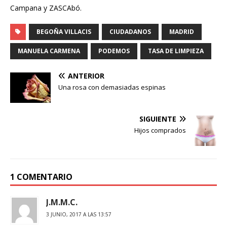
Campana y ZASCAbó.
BEGOÑA VILLACIS
CIUDADANOS
MADRID
MANUELA CARMENA
PODEMOS
TASA DE LIMPIEZA
ANTERIOR
Una rosa con demasiadas espinas
SIGUIENTE
Hijos comprados
1 COMENTARIO
J.M.M.C.
3 JUNIO, 2017 A LAS 13:57