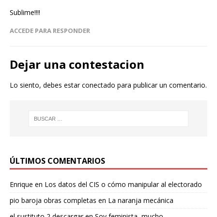
Sublime!!!!
ACCEDE PARA RESPONDER
Dejar una contestacion
Lo siento, debes estar
conectado
para publicar un comentario.
ÚLTIMOS COMENTARIOS
Enrique
en
Los datos del CIS o cómo manipular al electorado
pio baroja obras completas
en
La naranja mecánica
el sustituto 2 descargar
en
Soy feminista, mucho