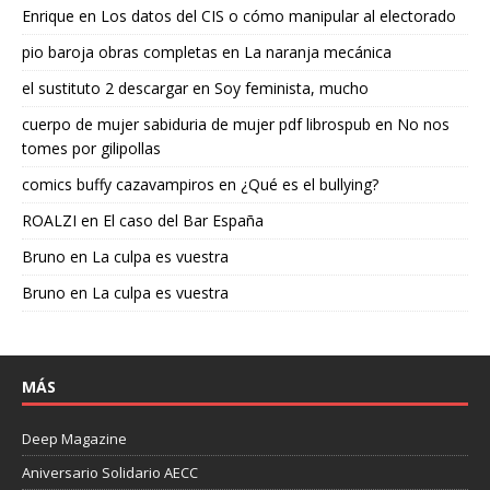
Enrique
en
Los datos del CIS o cómo manipular al electorado
pio baroja obras completas
en
La naranja mecánica
el sustituto 2 descargar
en
Soy feminista, mucho
cuerpo de mujer sabiduria de mujer pdf librospub
en
No nos
tomes por gilipollas
comics buffy cazavampiros
en
¿Qué es el bullying?
ROALZI
en
El caso del Bar España
Bruno
en
La culpa es vuestra
Bruno
en
La culpa es vuestra
MÁS
Deep Magazine
Aniversario Solidario AECC