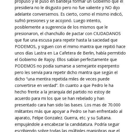
propuso y le puso en bandeja formar un Gobierno que él
presidiera no le disgusto pero no fue valiente y NO dijo
adelante conversemos. Es cierto, como el mismo indicó,
sufrió presiones y se acojonó. Luego intento,
posiblemente a sugerencia de los mismos que le
presionaron, el chanchullo de pactar con CIUDADANOS
que fue una escusa para repetir hasta la saciedad que
PODEMOS, y siguen con el mimo mantra que repitió hace
unos días Lastra en La Cafetera de Berlin, había permitido
el Gobierno de Rajoy. Ellos sabían perfectamente que
PODEMOS no podía sumarse a semejante esperpento
pero les servía para repetir dicho mantra que según el
dicho “una mentira repetida miles de veces puede
convertirse en verdad”. En cuanto a que Pedro le ha
hecho frente a la jerarquía del partido no estoy de
acuerdo para mi los que se han rebelado y han
presentado cara han sido las bases. Los mas de 70.000
militantes más que apoyar a Pedro se han enfrentado al
aparato, Felipe Gonzalez. Guerra, etc. y su Sultana.
empujándole a encabezar la candidatura. Podría seguir
escribiendo sobre todas las múltiples maniobras que el