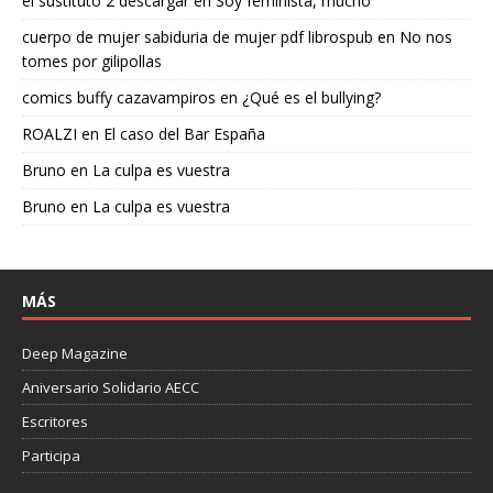
el sustituto 2 descargar
en
Soy feminista, mucho
cuerpo de mujer sabiduria de mujer pdf librospub
en
No nos
tomes por gilipollas
comics buffy cazavampiros
en
¿Qué es el bullying?
ROALZI
en
El caso del Bar España
Bruno
en
La culpa es vuestra
Bruno
en
La culpa es vuestra
MÁS
Deep Magazine
Aniversario Solidario AECC
Escritores
Participa