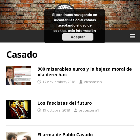
Si continuas navegando en
Alcantarilla Social estarás
aceptando el uso de
cookies.
más información
Aceptar
Casado
900 miserables euros y la bajeza moral de
«la derecha»
17 noviembre, 2018
vichamsan
Los fascistas del futuro
19 octubre, 2018
protestona1
El arma de Pablo Casado