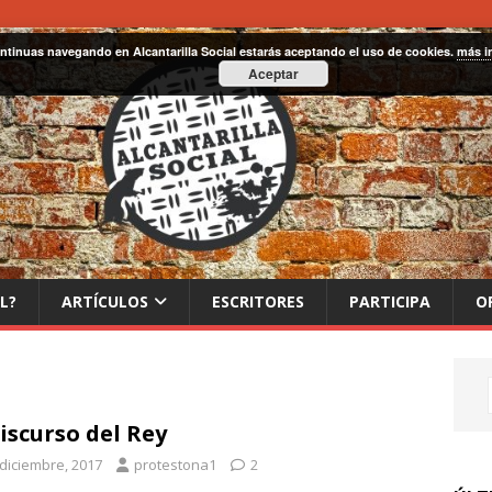
ontinuas navegando en Alcantarilla Social estarás aceptando el uso de cookies.
más i
Aceptar
L?
ARTÍCULOS
ESCRITORES
PARTICIPA
O
discurso del Rey
 diciembre, 2017
protestona1
2