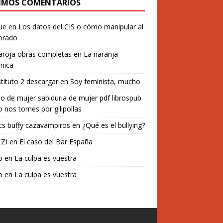
IMOS COMENTARIOS
ue
en
Los datos del CIS o cómo manipular al
orado
aroja obras completas
en
La naranja
nica
stituto 2 descargar
en
Soy feminista, mucho
o de mujer sabiduria de mujer pdf librospub
 nos tomes por gilipollas
s buffy cazavampiros
en
¿Qué es el bullying?
ZI
en
El caso del Bar España
o
en
La culpa es vuestra
o
en
La culpa es vuestra