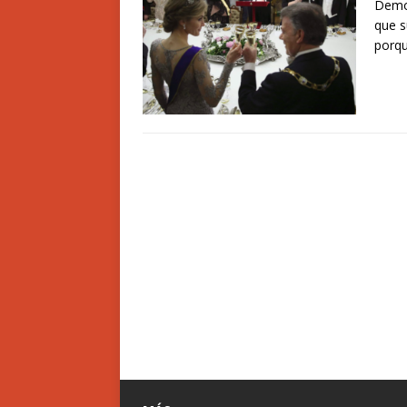
Democ
que s
porqu