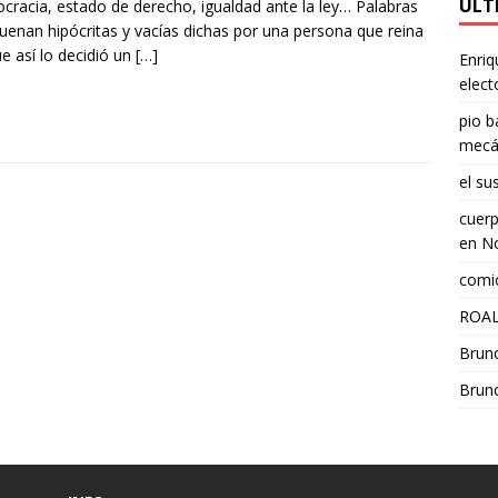
ÚLT
racia, estado de derecho, igualdad ante la ley… Palabras
uenan hipócritas y vacías dichas por una persona que reina
e así lo decidió un
[…]
Enriq
elect
pio b
mecá
el su
cuerp
en
No
comic
ROAL
Brun
Brun