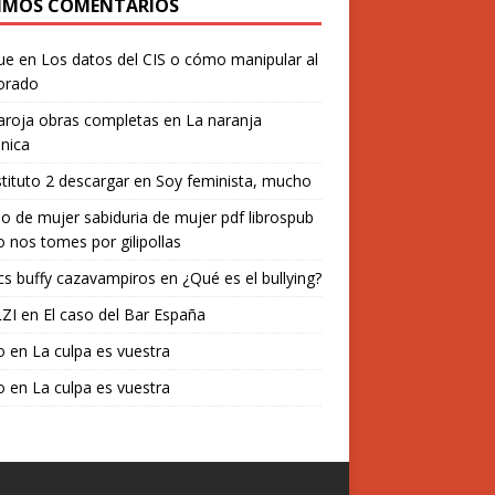
IMOS COMENTARIOS
ue
en
Los datos del CIS o cómo manipular al
orado
aroja obras completas
en
La naranja
nica
stituto 2 descargar
en
Soy feminista, mucho
o de mujer sabiduria de mujer pdf librospub
 nos tomes por gilipollas
s buffy cazavampiros
en
¿Qué es el bullying?
ZI
en
El caso del Bar España
o
en
La culpa es vuestra
o
en
La culpa es vuestra