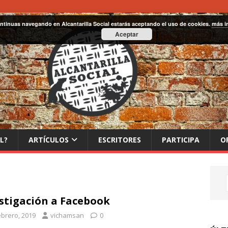
ontinuas navegando en Alcantarilla Social estarás aceptando el uso de cookies.
más i
Aceptar
L?
ARTÍCULOS
ESCRITORES
PARTICIPA
O
stigación a Facebook
ebrero, 2019
vichamsan
0