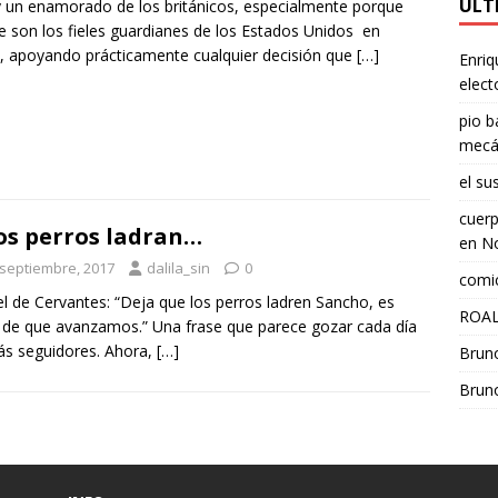
ÚLT
 un enamorado de los británicos, especialmente porque
e son los fieles guardianes de los Estados Unidos en
, apoyando prácticamente cualquier decisión que
[…]
Enriq
elect
pio b
mecá
el su
cuerp
los perros ladran…
en
No
 septiembre, 2017
dalila_sin
0
comic
l de Cervantes: “Deja que los perros ladren Sancho, es
ROAL
 de que avanzamos.” Una frase que parece gozar cada día
s seguidores. Ahora,
[…]
Brun
Brun