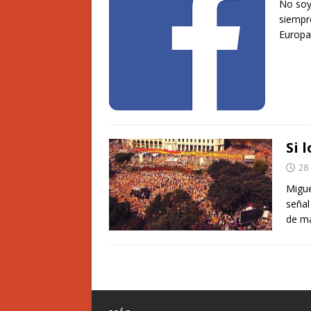
No soy
siempr
Europa
Si 
28
Migue
señal
de má