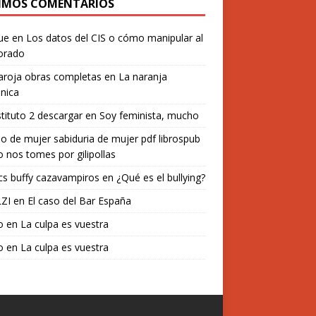
IMOS COMENTARIOS
ue
en
Los datos del CIS o cómo manipular al
orado
aroja obras completas
en
La naranja
nica
stituto 2 descargar
en
Soy feminista, mucho
o de mujer sabiduria de mujer pdf librospub
 nos tomes por gilipollas
s buffy cazavampiros
en
¿Qué es el bullying?
ZI
en
El caso del Bar España
o
en
La culpa es vuestra
o
en
La culpa es vuestra