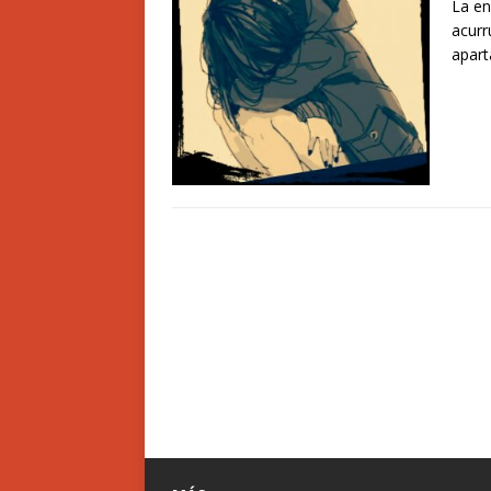
La en
acurr
apart