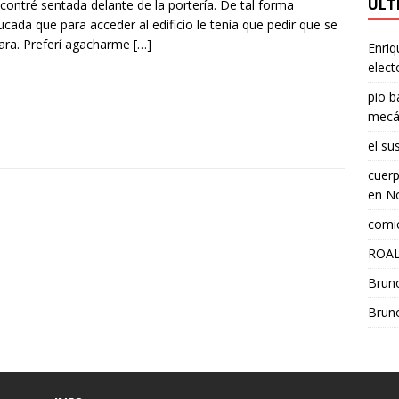
ÚLT
contré sentada delante de la portería. De tal forma
ucada que para acceder al edificio le tenía que pedir que se
ara. Preferí agacharme
[…]
Enriq
elect
pio b
mecá
el su
cuerp
en
No
comic
ROAL
Brun
Brun