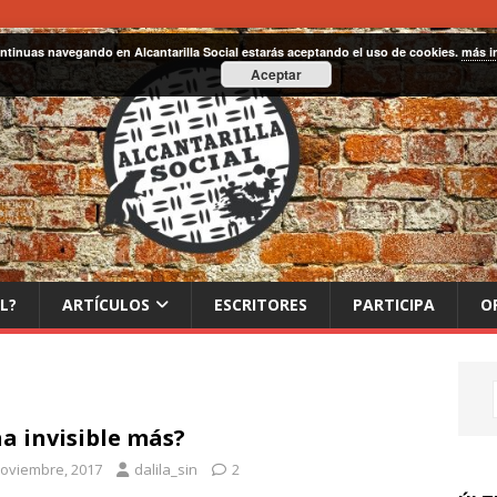
ontinuas navegando en Alcantarilla Social estarás aceptando el uso de cookies.
más i
Aceptar
L?
ARTÍCULOS
ESCRITORES
PARTICIPA
O
a invisible más?
noviembre, 2017
dalila_sin
2