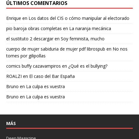
ÚLTIMOS COMENTARIOS
Enrique
en
Los datos del CIS o cómo manipular al electorado
pio baroja obras completas
en
La naranja mecánica
el sustituto 2 descargar
en
Soy feminista, mucho
cuerpo de mujer sabiduria de mujer pdf librospub
en
No nos
tomes por gilipollas
comics buffy cazavampiros
en
¿Qué es el bullying?
ROALZI
en
El caso del Bar España
Bruno
en
La culpa es vuestra
Bruno
en
La culpa es vuestra
MÁS
Deep Magazine