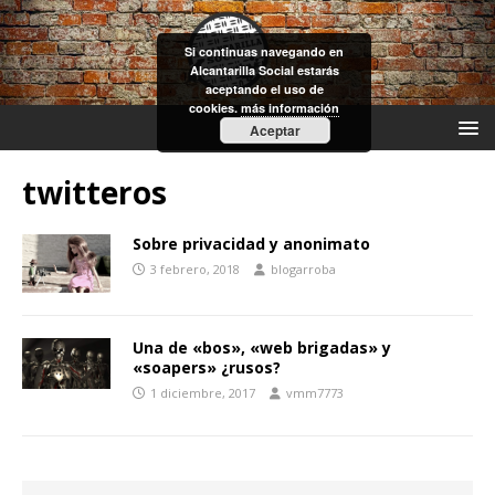
Si continuas navegando en
Alcantarilla Social estarás
aceptando el uso de
cookies.
más información
Aceptar
twitteros
Sobre privacidad y anonimato
3 febrero, 2018
blogarroba
Una de «bos», «web brigadas» y
«soapers» ¿rusos?
1 diciembre, 2017
vmm7773