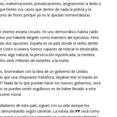
os, malversaciones, prevaricaciones, asignaciones a dedo o
ue tienes sus casos que dentro de nada la policía y la
mbres de flores porque ya no le quedan nomenclaturas
el Interior estaría cesado. En uno democrático habría caído
 sino por haberle elegido como miembro del ejecutivo. Pero
 las dos opciones. España es un país donde el verbo dimitir
 Cristo si viviera. Somos capaces de tolerar lo intolerable,
o algo natural, la persecución injustificada, la mentira
os siete millones de votantes a la mafia.
o, bromeaban con la idea de un gobierno de Unidos
 que una chispeante metáfora, dejaban leer el miedo en
é? Nada de lo que puedan hacer los nuevos gobiernos, será
go se pueden sentir orgullosos es de haber llevado a este
a como moral.
iudadanos de este país, siguen con su vida aunque los
tén derrumbando según caminan. La estela del
PP
será como
 su paso. Levantar la economía va a ser una tarea hercúlea