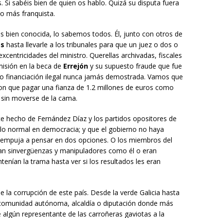
Si sabéis bien de quien os hablo. Quizá su disputa fuera
 o más franquista.
es bien conocida, lo sabemos todos. Él, junto con otros de
s
hasta llevarle a los tribunales para que un juez o dos o
excentricidades del ministro. Querellas archivadas, fiscales
omisión en la beca de
Errejón
y su supuesto fraude que fue
o o financiación ilegal nunca jamás demostrada. Vamos que
on que pagar una fianza de 1.2 millones de euros como
í sin moverse de la cama.
e hecho de Fernández Díaz y los partidos opositores de
 lo normal en democracia; y que el gobierno no haya
 empuja a pensar en dos opciones. O los miembros del
tan sinvergüenzas y manipuladores como él o eran
enían la trama hasta ver si los resultados les eran
 la corrupción de este país. Desde la verde Galicia hasta
 comunidad autónoma, alcaldía o diputación donde más
algún representante de las carroñeras gaviotas a la