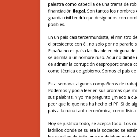
palestra como cabecilla de una trama de rob
financiación
ilegal
. Son tantos los nombres q
guardia civil tendrá que designarlos con no
posibles.
En un país casi tercermundista, el ministro d
el presidente con él, no solo por no pararlo
España no es país clasificable en ninguna de
se asimila a un nombre ruso. Aquí no dimite ni
de admitir la corrupción desproporcionada com
como técnica de gobierno. Somos el país de l
Esta semana, algunos compañeros de trabaj
Podemos y podía leer en sus bromas que más
sus palabras. Y yo me pregunto ¿miedo a qu
peor que lo que nos ha hecho el PP. Si de al
país a la ruina tanto económica, como físic
Hoy se justifica todo, se acepta todo. Los c
ladrillos donde se sujeta la sociedad se es
los caballos de Atila, que no dejaban nada a