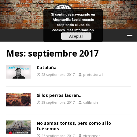
Si continuas navegando en
Alcantarilla Social estarás
aceptando el uso de
cookies.
más información
Aceptar
Mes:
septiembre 2017
Cataluña
28 septiembre, 2017
protestona1
Si los perros ladran…
28 septiembre, 2017
dalila_sin
No somos tontos, pero como si lo
fuésemos
25 septiembre, 2017
vichamsan