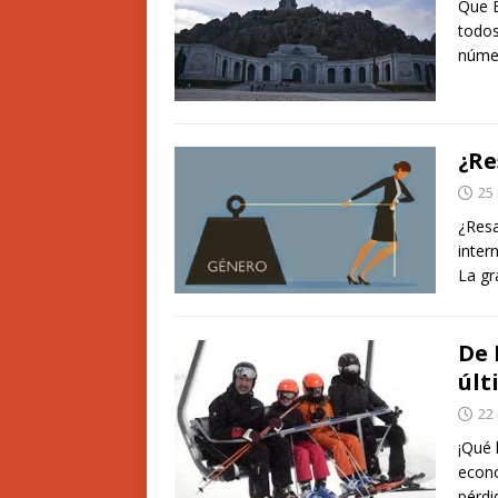
Que E
todos
núme
¿Re
25
¿Resa
inter
La g
De 
últ
22
¡Qué 
econó
pérdi