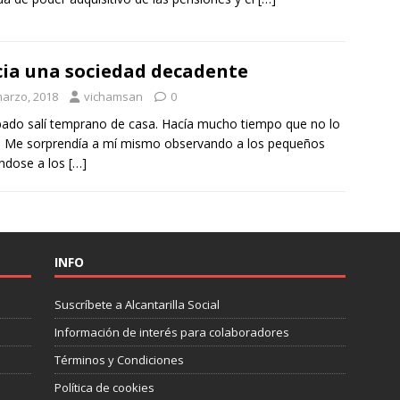
ia una sociedad decadente
marzo, 2018
vichamsan
0
bado salí temprano de casa. Hacía mucho tiempo que no lo
. Me sorprendía a mí mismo observando a los pequeños
ndose a los
[…]
INFO
Suscríbete a Alcantarilla Social
Información de interés para colaboradores
Términos y Condiciones
Política de cookies