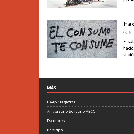
Hac
6 
El sá
hacía
subié
MÁS
Deep Magazine
Aniversario Solidario AECC
Escritores
Participa