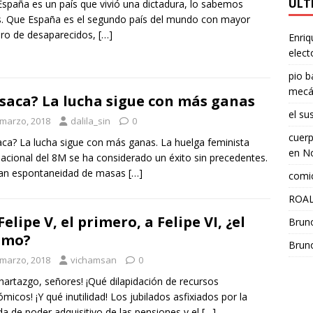
ÚLT
spaña es un país que vivió una dictadura, lo sabemos
. Que España es el segundo país del mundo con mayor
ro de desaparecidos,
[…]
Enriq
elect
pio b
mecá
saca? La lucha sigue con más ganas
el su
 marzo, 2018
dalila_sin
0
cuerp
ca? La lucha sigue con más ganas. La huelga feminista
en
No
nacional del 8M se ha considerado un éxito sin precedentes.
ran espontaneidad de masas
[…]
comic
ROAL
Felipe V, el primero, a Felipe VI, ¿el
Brun
imo?
Brun
 marzo, 2018
vichamsan
0
hartazgo, señores! ¡Qué dilapidación de recursos
micos! ¡Y qué inutilidad! Los jubilados asfixiados por la
da de poder adquisitivo de las pensiones y el
[…]