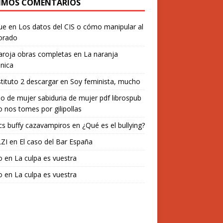
IMOS COMENTARIOS
ue
en
Los datos del CIS o cómo manipular al
orado
aroja obras completas
en
La naranja
nica
stituto 2 descargar
en
Soy feminista, mucho
o de mujer sabiduria de mujer pdf librospub
 nos tomes por gilipollas
s buffy cazavampiros
en
¿Qué es el bullying?
ZI
en
El caso del Bar España
o
en
La culpa es vuestra
o
en
La culpa es vuestra