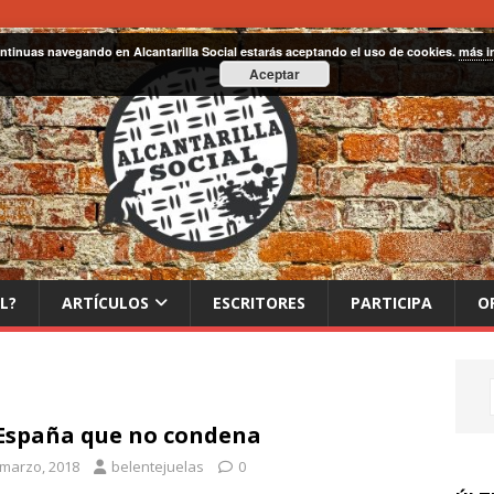
ontinuas navegando en Alcantarilla Social estarás aceptando el uso de cookies.
más i
Aceptar
L?
ARTÍCULOS
ESCRITORES
PARTICIPA
O
España que no condena
 marzo, 2018
belentejuelas
0