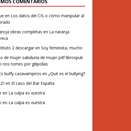
IMOS COMENTARIOS
ue
en
Los datos del CIS o cómo manipular al
orado
aroja obras completas
en
La naranja
nica
stituto 2 descargar
en
Soy feminista, mucho
o de mujer sabiduria de mujer pdf librospub
 nos tomes por gilipollas
s buffy cazavampiros
en
¿Qué es el bullying?
ZI
en
El caso del Bar España
o
en
La culpa es vuestra
o
en
La culpa es vuestra