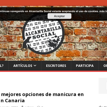
ontinuas navegando en Alcantarilla Social estarás aceptando el uso de cookies.
más i
Aceptar
L?
ARTÍCULOS
ESCRITORES
PARTICIPA
O
 mejores opciones de manicura en
n Canaria