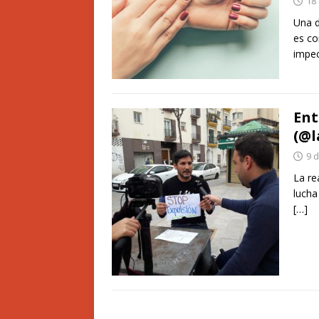
18
Una d
es co
impe
Ent
(@l
9 
La re
lucha
[…]