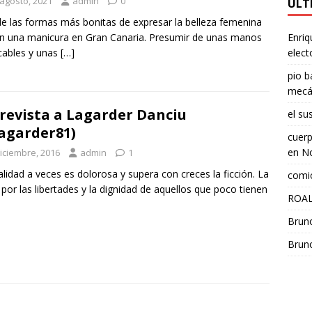
 agosto, 2021
admin
0
ÚLT
e las formas más bonitas de expresar la belleza femenina
Enriq
n una manicura en Gran Canaria. Presumir de unas manos
elect
cables y unas
[…]
pio b
mecá
revista a Lagarder Danciu
el su
agarder81)
cuerp
en
No
diciembre, 2016
admin
1
alidad a veces es dolorosa y supera con creces la ficción. La
comic
 por las libertades y la dignidad de aquellos que poco tienen
ROAL
Brun
Brun