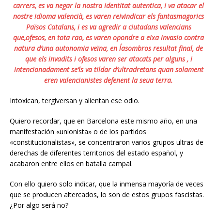
carrers, es va negar la nostra identitat autentica, i va atacar el
nostre idioma valencià, es varen reivindicar els fantasmagorics
Països Catalans
, i es va agredir a ciutadans valencians
que,ofesos, en tota rao, es varen opondre a eixa invasio contra
natura d’una autonomia veïna, en l´asombros resultat final, de
que els invadits i ofesos varen ser atacats per alguns , i
intencionadament se’ls va tildar d’ultradretans quan solament
eren valencianistes defenent la seua terra
.
Intoxican, tergiversan y alientan ese odio.
Quiero recordar, que en Barcelona este mismo año, en una
manifestación «unionista» o de los partidos
«constitucionalistas», se concentraron varios grupos ultras de
derechas de diferentes territorios del estado español, y
acabaron entre ellos en batalla campal.
Con ello quiero solo indicar, que la inmensa mayoría de veces
que se producen altercados, lo son de estos grupos fascistas.
¿Por algo será no?