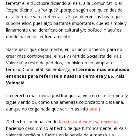
terreta” el 9 d’Octubre diciendo al Pais, a la Comunitat o el
Regne (Reino)… ¿Por qué?…porque según con quien des de
esta tierra se van a referir así. ¿Y que diferencias hay o que
supone ello?, pues algo bastante importante, que es simple y
llanamente una identificación cultural y/o política. Y aquí es
dónde nacen los enfrentamientos.
Baste decir que oficialmente, en los años ochenta para no
crear mas controversia, el PSPV (Partido Socialista del Pais
Valencià) y resto de partidos, connivieron en adoptar el
término Comunitat. Sin embargo,
el término mas empleado
entonces para referirse a nuestra tierra era y ES, País
Valencià
.
La derecha mas rancia postfranquista, veía en este término (y
sigue viéndolo), como una amenaza colonizadora Catalana,
aunque no tenga nada que ver. ( mas info
aqui
)
De hecho continua siendo
la crítica desde esa derecha
,
haciendo caso omiso al hecho de que históricamente, el Pais
Valencià perdió sus fueros en la batalla de Almansa. La