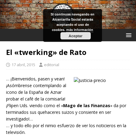
Si continuas navegando en
Alcantarilla Social estarás
aceptando el uso de
cookies.
más información
Aceptar
El «twerking» de Rato
17 abril, 2015
editorial
… ¡Bienvenidos, pasen y vean!
¡Asómbrense contemplando al
icono de la España de Aznar
probar el café de la comisaría!
¡Flipen Uds. viendo como el «
Mago de las Finanzas
» da por
terminados sus quehaceres suizos y consiente en ser
investigado!…
… y todo ello por el nimio esfuerzo de ver los noticieros en la
televisión.