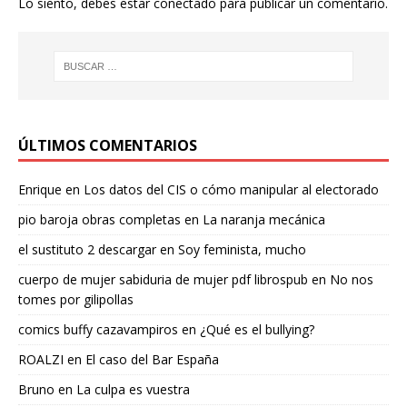
Lo siento, debes estar
conectado
para publicar un comentario.
ÚLTIMOS COMENTARIOS
Enrique
en
Los datos del CIS o cómo manipular al electorado
pio baroja obras completas
en
La naranja mecánica
el sustituto 2 descargar
en
Soy feminista, mucho
cuerpo de mujer sabiduria de mujer pdf librospub
en
No nos
tomes por gilipollas
comics buffy cazavampiros
en
¿Qué es el bullying?
ROALZI
en
El caso del Bar España
Bruno
en
La culpa es vuestra