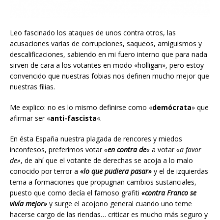
Leo fascinado los ataques de unos contra otros, las
acusaciones varias de corrupciones, saqueos, amiguismos y
descalificaciones, sabiendo en mi fuero interno que para nada
sirven de cara a los votantes en modo «holligan», pero estoy
convencido que nuestras fobias nos definen mucho mejor que
nuestras filias.
Me explico: no es lo mismo definirse como «
demócrata
» que
afirmar ser «
anti-fascista
«.
En ésta España nuestra plagada de rencores y miedos
inconfesos, preferimos votar
«
en contra de
«
a votar
«a favor
de»
, de ahí que el votante de derechas se acoja a lo malo
conocido por terror a
«lo que pudiera pasar»
y el de izquierdas
tema a formaciones que propugnan cambios sustanciales,
puesto que como decía el famoso grafiti
«contra Franco se
vivía mejor»
y surge el acojono general cuando uno teme
hacerse cargo de las riendas… criticar es mucho más seguro y