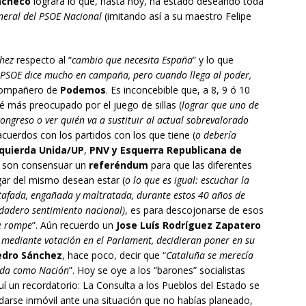
acheco
lograra lo que, hasta hoy, ha estado deseando toda
neral del PSOE Nacional
(imitando así a su maestro Felipe
hez
respecto al “
cambio que necesita España
” y lo que
 PSOE dice mucho en campaña, pero cuando llega al poder,
 compañero de
Podemos
. Es inconcebible que, a 8, 9 ó 10
é más preocupado por el juego de sillas (
lograr que uno de
ongreso o ver quién va a sustituir al actual sobrevalorado
 acuerdos con los partidos con los que tiene (
o debería
quierda Unida/UP
,
PNV y Esquerra Republicana de
” son consensuar un
referéndum
para que las diferentes
gar del mismo desean estar (
o lo que es igual: escuchar la
stafada, engañada y maltratada, durante estos 40 años de
dadero sentimiento nacional)
, es para descojonarse de esos
e rompe
”. Aún recuerdo un
Jose Luís Rodríguez Zapatero
, mediante votación en el Parlament, decidieran poner en su
edro
Sánchez
, hace poco, decir que “
Cataluña se merecía
cida como Nación
”. Hoy se oye a los “barones” socialistas
uí un recordatorio: La Consulta a los Pueblos del Estado se
edarse inmóvil ante una situación que no habías planeado,