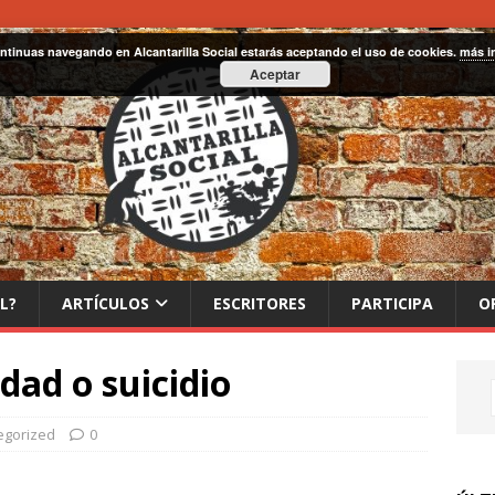
ontinuas navegando en Alcantarilla Social estarás aceptando el uso de cookies.
más i
Aceptar
L?
ARTÍCULOS
ESCRITORES
PARTICIPA
O
dad o suicidio
egorized
0