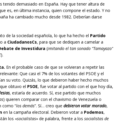
s tenido demasiado en España. Hay que tener altura de
que es, en última instancia, quien compone el estado. Y no
. España ha cambiado mucho desde 1982. Deberían darse
nto de la sociedad española, lo que ha hecho el
Partido
to a
CiudadanosCs
, para que se dediquen a camelar a
Debate de Investidura
(
imitando el tan sonado “Tamayazo”
E
).
ta.
En el probable caso de que se volvieran a repetir las
relevante: Que casi el 7% de los votantes del PSOE y el
an su voto. Quizás, lo que debieron haber hecho muchos
 que obtuvo el
PSOE
, fue votar al partido con el que hoy día,
lesias
, estaría de acuerdo. Sí, ese partido que muchos
as
) quieren comparar con el chavismo de Venezuela o
ón como “
los demás
”. Sí… creo que
debieron votar morado
,
ón
en la campaña electoral. Debieron votar a
Podemos
,
tán los «
socialistas
» de palabra, frente a los
socialistas de