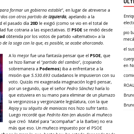
ÚLT
para formar un gobierno estable
”, en lugar de atreverse a
Enriq
rdos con otros partido de
izquierda
, apelando a la
elect
ad el pasado día
20D
le exigió (como se vio en el total de
dad fue cotraria a las espectativas. El
PSOE
se rindió desde
pio b
dad
obtenida por los votos de partido «alternativo» a la
mecá
 de la soga con la que, es posible, se acabe ahorcando
.
el su
A lo mejor fue una fantasía pensar que el
PSOE
, que
cuerp
se hizo llamar el “
partido del cambio
”, (copiando
en
No
sobremanera a
Podemos
) iba a enfrentarse a la
comic
misión que
5.530.693
ciudadanos le impusieron con su
voto. Quizás mi exagerada imaginación logró pensar,
ROAL
por un segundo, que el señor
Pedro Sánchez
haría lo
Brun
que estuviera en su mano para eliminar de un plumazo
la vergonzosa y vergonzante legislatura, con la que
Brun
Rajoy y su séquito de maniacos
nos hizo sufrir tanto.
Luego recordé que
Pedrito Ken
(en alusión al muñeco
que creó Matel para “acompañar” a la Barbie) no era
más que eso. Un muñeco impuesto por el PSOE