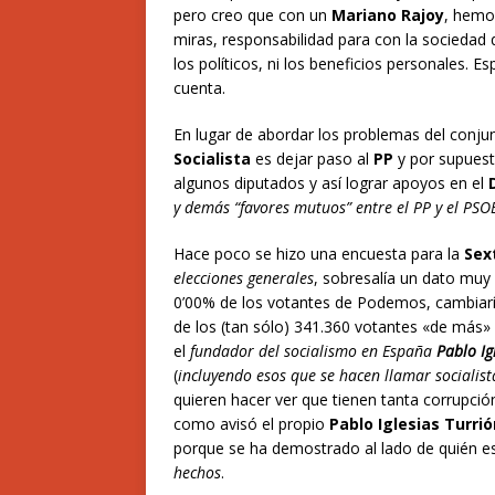
pero creo que con un
Mariano Rajoy
, hemo
miras, responsabilidad para con la sociedad 
los políticos, ni los beneficios personales
cuenta.
En lugar de abordar los problemas del conju
Socialista
es dejar paso al
PP
y por supues
algunos diputados y así lograr apoyos en el
y demás “favores mutuos” entre el PP y el PSO
Hace poco se hizo una encuesta para la
Sex
elecciones generales
, sobresalía un dato muy 
0’00% de los votantes de Podemos, cambiarí
de los (tan sólo) 341.360 votantes «de más»
el
fundador del socialismo en España
Pablo Ig
(
incluyendo esos que se hacen llamar socialist
quieren hacer ver que tienen tanta corrupci
como avisó el propio
Pablo Iglesias Turri
porque se ha demostrado al lado de quién es
hechos
.