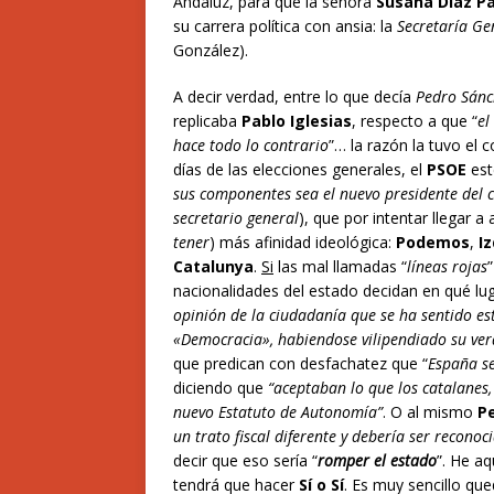
Andaluz, para que la señora
Susana Díaz P
su carrera política con ansia: la
Secretaría Ge
González).
A decir verdad, entre lo que decía
Pedro Sánc
replicaba
Pablo Iglesias
, respecto a que “
el
hace todo lo contrario
”… la razón la tuvo el
días de las elecciones generales, el
PSOE
est
sus componentes sea el nuevo presidente del c
secretario general
), que por intentar llegar a
tener
) más afinidad ideológica:
Podemos
,
Iz
Catalunya
.
Si
las mal llamadas “
líneas rojas
nacionalidades del estado decidan en qué lu
opinión de la ciudadanía que se ha sentido e
«Democracia», habiendose vilipendiado su ver
que predican con desfachatez que “
España s
diciendo que
“aceptaban lo que los catalanes
nuevo Estatuto de Autonomía”
. O al mismo
P
un trato fiscal diferente y debería ser recono
decir que eso sería “
romper el estado
”. He aq
tendrá que hacer
Sí o Sí
. Es muy sencillo qu