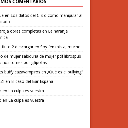
IMOS COMENTARIOS
ue
en
Los datos del CIS o cómo manipular al
orado
aroja obras completas
en
La naranja
nica
stituto 2 descargar
en
Soy feminista, mucho
o de mujer sabiduria de mujer pdf librospub
 nos tomes por gilipollas
s buffy cazavampiros
en
¿Qué es el bullying?
ZI
en
El caso del Bar España
o
en
La culpa es vuestra
o
en
La culpa es vuestra