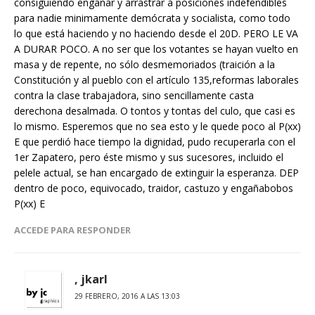
consiguiendo engañar y arrastrar a posiciones indefendibles
para nadie minimamente demócrata y socialista, como todo
lo que está haciendo y no haciendo desde el 20D. PERO LE VA
A DURAR POCO. A no ser que los votantes se hayan vuelto en
masa y de repente, no sólo desmemoriados (traición a la
Constitución y al pueblo con el artículo 135,reformas laborales
contra la clase trabajadora, sino sencillamente casta
derechona desalmada. O tontos y tontas del culo, que casi es
lo mismo. Esperemos que no sea esto y le quede poco al P(xx)
E que perdió hace tiempo la dignidad, pudo recuperarla con el
1er Zapatero, pero éste mismo y sus sucesores, incluido el
pelele actual, se han encargado de extinguir la esperanza. DEP
dentro de poco, equivocado, traidor, castuzo y engañabobos
P(xx) E
ACCEDE PARA RESPONDER
, jkarl
29 FEBRERO, 2016 A LAS 13:03