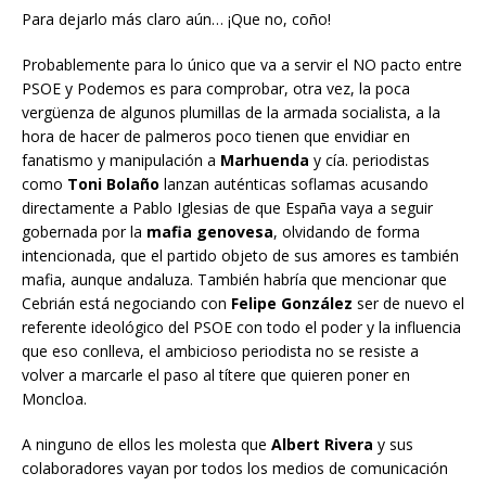
Para dejarlo más claro aún… ¡Que no, coño!
Probablemente para lo único que va a servir el NO pacto entre
PSOE y Podemos es para comprobar, otra vez, la poca
vergüenza de algunos plumillas de la armada socialista, a la
hora de hacer de palmeros poco tienen que envidiar en
fanatismo y manipulación a
Marhuenda
y cía. periodistas
como
Toni Bolaño
lanzan auténticas soflamas acusando
directamente a Pablo Iglesias de que España vaya a seguir
gobernada por la
mafia genovesa
, olvidando de forma
intencionada, que el partido objeto de sus amores es también
mafia, aunque andaluza. También habría que mencionar que
Cebrián está negociando con
Felipe González
ser de nuevo el
referente ideológico del PSOE con todo el poder y la influencia
que eso conlleva, el ambicioso periodista no se resiste a
volver a marcarle el paso al títere que quieren poner en
Moncloa.
A ninguno de ellos les molesta que
Albert Rivera
y sus
colaboradores vayan por todos los medios de comunicación