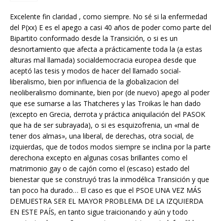
Excelente fin claridad , como siempre. No sé si la enfermedad
del P(xx) E es el apego a casi 40 años de poder como parte del
Bipartito conformado desde la Transición, o si es un
desnortamiento que afecta a prácticamente toda la (a estas
alturas mal llamada) socialdemocracia europea desde que
aceptó las tesis y modos de hacer del llamado social-
liberalismo, bien por influencia de la globalizacion del
neoliberalismo dominante, bien por (de nuevo) apego al poder
que ese sumarse a las Thatcheres y las Troikas le han dado
(excepto en Grecia, derrota y práctica aniquilación del PASOK
que ha de ser subrayada), o si es esquizofrenia, un «mal de
tener dos almas», una liberal, de derechas, otra social, de
izquierdas, que de todos modos siempre se inclina por la parte
derechona excepto en algunas cosas brillantes como el
matrimonio gay o de cajón como el (escaso) estado del
bienestar que se construyó tras la inmodélica Transición y que
tan poco ha durado… El caso es que el PSOE UNA VEZ MÁS
DEMUESTRA SER EL MAYOR PROBLEMA DE LA IZQUIERDA
EN ESTE PAÍS, en tanto sigue traicionando y aún y todo