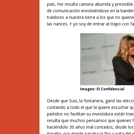
país, me resulta cansina aburrida y previsible.
de comunicación envolviéndose en la bande
traidores a nuestra tierra a los que no quiere
las narices. Y yo soy de entrar al trapo con fa
Imagen: El Confidencial
Desde que Susi,
la fontanera, ganó las elec
contando a todo el que la quiere escuchar qu
partidos no facilitan su investidura están tra
resulta que muchos pensamos que quienes ha
haciéndolo
30 años mal contados,
desde los
España,
por donde pasaba la flor y nata del