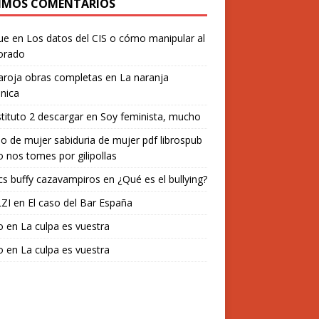
IMOS COMENTARIOS
ue
en
Los datos del CIS o cómo manipular al
orado
aroja obras completas
en
La naranja
nica
stituto 2 descargar
en
Soy feminista, mucho
o de mujer sabiduria de mujer pdf librospub
 nos tomes por gilipollas
s buffy cazavampiros
en
¿Qué es el bullying?
ZI
en
El caso del Bar España
o
en
La culpa es vuestra
o
en
La culpa es vuestra