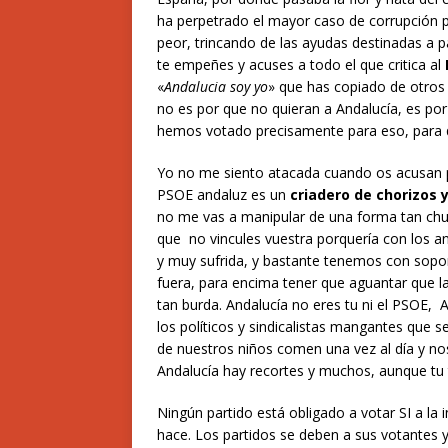
ha perpetrado el mayor
caso de corrupción p
peor,
trincando de las ayudas
destinadas a pa
te empeñes
y acuses
a todo el que critica al
«
Andalucia soy yo
» que has copiado de otros l
no es por que no quieran a Andalucía, es por q
hemos votado precisamente para eso,
para 
Yo no me siento atacada cuando os acusan 
PSOE andaluz es un
criadero de chorizos 
no me vas a manipular de una forma tan chu
que
no vincules vuestra porquería con los a
y muy sufrida, y bastante tenemos con sopor
fuera, para encima tener que aguantar que la
tan burda.
Andalucía no eres tu ni el PSOE,
A
los políticos y sindicalistas mangantes que
de nuestros niños comen una vez al día y nos
Andalucía hay recortes y muchos, aunque tu
Ningún partido está obligado a votar SI a la 
hace.
L
os partidos se deben a sus votantes