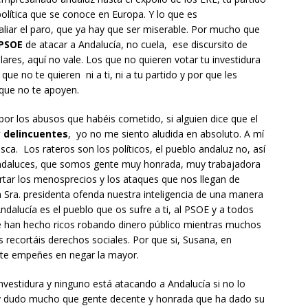
olítica que se conoce en Europa. Y lo que es
liar el paro, que ya hay que ser miserable.
Por
mucho que
PSOE
de atacar a Andalucía,
no cuela,
ese discursito de
ares, aquí no vale.
Los que no quieren votar tu investidura
ue no te quieren ni a ti, ni a tu partido y por que les
que no te apoyen.
por
los abusos que habéis cometido, si alguien dice que el
y delincuentes
,
yo no me siento aludida en absoluto. A mí
sca.
Los rateros son los políticos, el pueblo andaluz no, así
ndaluces,
que somos gente muy honrada, muy trabajadora
tar los menosprecios y los ataques que nos llegan de
 Sra. presidenta ofenda nuestra inteligencia de una manera
ndalucía es el pueblo que os sufre a ti, al PSOE y a todos
 se han hecho ricos robando dinero público mientras muchos
 recortáis derechos sociales. Por que si, Susana, en
 te empeñes en negar la mayor.
investidura
y ninguno está atacando a Andalucía si no lo
 y dudo mucho que gente decente y honrada que ha dado su