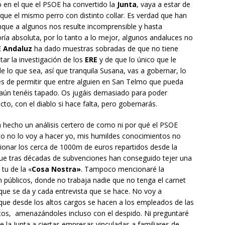
o en el que el PSOE ha convertido la
Junta
, vaya a estar de
ue el mismo perro con distinto collar. Es verdad que han
que a algunos nos resulte incomprensible y hasta
ía absoluta, por lo tanto a lo mejor, algunos andaluces no
 Andaluz
ha dado muestras sobradas de que no tiene
tar la investigación de los
ERE
y de que lo único que le
 lo que sea, así que tranquila Susana, vas a gobernar, lo
s de permitir que entre alguien en San Telmo que pueda
e aún tenéis tapado. Os jugáis demasiado para poder
acto, con el diablo si hace falta, pero gobernarás.
 hecho un análisis certero de como ni por qué el PSOE
to no lo voy a hacer yo, mis humildes conocimientos no
onar los cerca de 1000m de euros repartidos desde la
que tras décadas de subvenciones han conseguido tejer una
 tu de la «
Cosa Nostra»
. Tampoco mencionaré la
públicos, donde no trabaja nadie que no tenga el carnet
 que se da y cada entrevista que se hace. No voy a
que desde los altos cargos se hacen a los empleados de las
tos, amenazándoles incluso con el despido. Ni preguntaré
la Junta a ciertas empresas vinculadas a familiares de