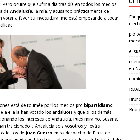
ÚLT
Pero ocurre que sufrirla día tras día en todos los medios
ra de
Andalucía
,
la mía, y acusando prácticamente de
Enriq
n votar a favor su investidura
me está empezando a tocar
elect
cilidad.
pio b
mecá
el su
cuerp
en
No
comic
ROAL
Brun
ciones está de tournée por los medios pro
bipartidismo
Brun
e a ella la han votado los andaluces y que si los demás
icionando los intereses de Andalucía.
Pues mira no,
Susana,
n traicionado a Andalucía sois vosotros
y
lleváis
 cafelitos de
Juan Guerra
en su despacho de Plaza de
 empresariado andaluz
hasta el expolio de los ERE,
tu partido