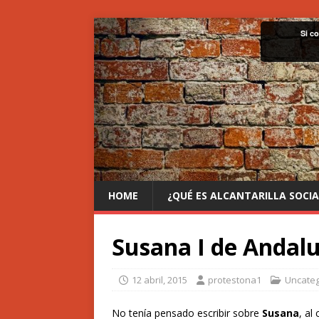
Si c
HOME
¿QUÉ ES ALCANTARILLA SOCIA
Susana I de Andalu
12 abril, 2015
protestona1
Uncateg
No tenía pensado escribir sobre
Susana
, al