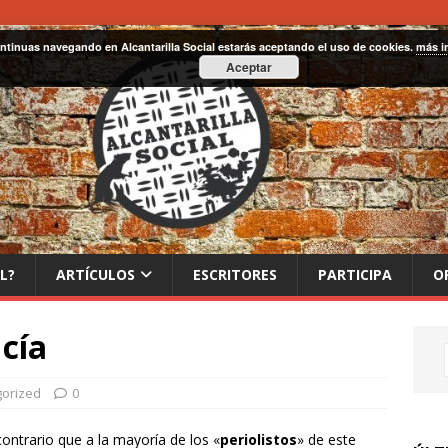
ontinuas navegando en Alcantarilla Social estarás aceptando el uso de cookies.
más i
Aceptar
L?
ARTÍCULOS
ESCRITORES
PARTICIPA
O
cía
orized
0
 contrario que a la mayoría de los «
periolistos
» de este