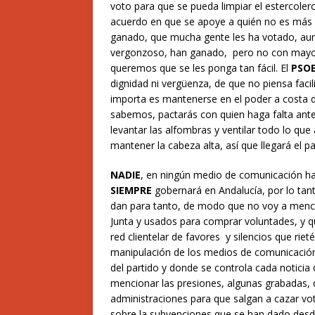
voto para que se pueda limpiar el estercoler
acuerdo en que se apoye a quién no es más q
ganado, que mucha gente les ha votado, aun
vergonzoso, han ganado,
pero no con mayor
queremos
que se les ponga tan fácil. El
PSOE
dignidad ni vergüenza, de que no piensa facili
importa es mantenerse en el poder a costa de
sabemos, pactarás con quien haga falta ante
levantar las alfombras y ventilar todo lo qu
mantener la cabeza alta,
así que llegará el p
NADIE
, en ningún medio de comunicación ha
SIEMPRE
gobernará en Andalucía, por lo tan
dan para tanto, de modo que no voy a menci
Junta y usados para comprar voluntades, y 
red clientelar de favores y silencios que rieté
manipulación de los medios de comunicación 
del partido y donde se controla cada noticia
mencionar las presiones, algunas grabadas, 
administraciones para que salgan a cazar vo
sobre la subvenciones que se han dado desde 