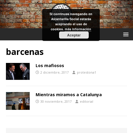
Si continuas navegando en
Alcantarilla Social estarás
aceptando el uso de
cookies.
más información
Aceptar
barcenas
Los mafiosos
2 diciembre, 2017
protestona1
Mientras miramos a Catalunya
30 noviembre, 2017
editorial