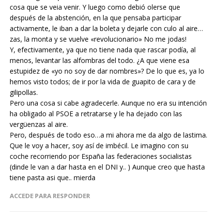
cosa que se veia venir. Y luego como debió olerse que
después de la abstención, en la que pensaba participar
activamente, le iban a dar la boleta y dejarle con culo al aire…
zas, la monta y se vuelve «revolucionario» No me jodas!
Y, efectivamente, ya que no tiene nada que rascar podía, al
menos, levantar las alfombras del todo. ¿A que viene esa
estupidez de «yo no soy de dar nombres»? De lo que es, ya lo
hemos visto todos; de ir por la vida de guapito de cara y de
gilipollas.
Pero una cosa si cabe agradecerle. Aunque no era su intención
ha obligado al PSOE a retratarse y le ha dejado con las
vergüenzas al aire.
Pero, después de todo eso…a mi ahora me da algo de lastima.
Que le voy a hacer, soy así de imbécil. Le imagino con su
coche recorriendo por España las federaciones socialistas
(dinde le van a dar hasta en el DNI y.. ) Aunque creo que hasta
tiene pasta asi que.. mierda
ACCEDE PARA RESPONDER