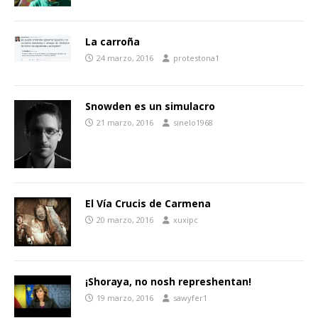
La carroña
24 marzo, 2016
protestona1
Snowden es un simulacro
21 marzo, 2016
sinelo1968
El Vía Crucis de Carmena
20 marzo, 2016
xuxipc
¡Shoraya, no nosh represhentan!
19 marzo, 2016
sawyfer1