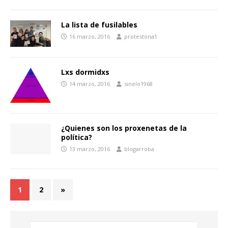
La lista de fusilables
16 marzo, 2016
protestona1
Lxs dormidxs
14 marzo, 2016
sinelo1968
¿Quienes son los proxenetas de la
política?
13 marzo, 2016
blogarroba
1
2
»