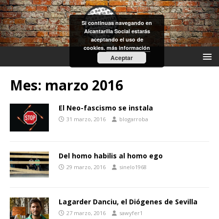
Si continuas navegando en
Alcantarilla Social estarás
aceptando el uso de
cookies.
más información
Aceptar
Mes:
marzo 2016
El Neo-fascismo se instala
31 marzo, 2016
blogarroba
Del homo habilis al homo ego
29 marzo, 2016
sinelo1968
Lagarder Danciu, el Diógenes de Sevilla
27 marzo, 2016
sawyfer1