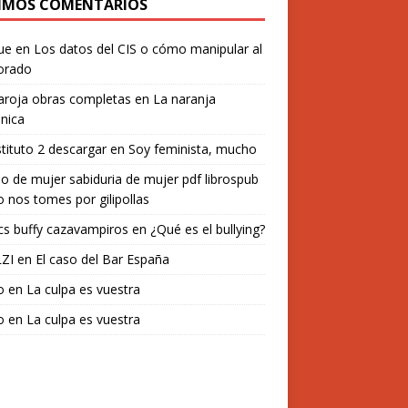
IMOS COMENTARIOS
ue
en
Los datos del CIS o cómo manipular al
orado
aroja obras completas
en
La naranja
nica
stituto 2 descargar
en
Soy feminista, mucho
o de mujer sabiduria de mujer pdf librospub
 nos tomes por gilipollas
s buffy cazavampiros
en
¿Qué es el bullying?
ZI
en
El caso del Bar España
o
en
La culpa es vuestra
o
en
La culpa es vuestra