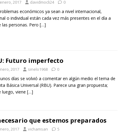
 enero, 2017
davidmocli24
0
roblemas económicos ya sean a nivel internacional,
nal o individual están cada vez más presentes en el día a
e las personas. Pero
[…]
: Futuro imperfecto
enero, 2017
sinelo1968
0
unos días se volvió a comentar en algún medio el tema de
nta Básica Universal (RBU). Parece una gran propuesta;
 luego, viene
[…]
necesario que estemos preparados
enero, 2017
vichamsan
5