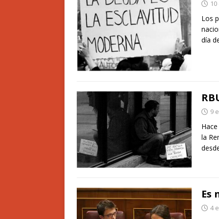
10
Los p
nacio
día d
RBU
9 
Hace 
la Re
desde
Es 
4 