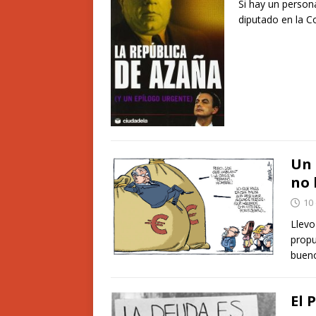
Si hay un persona
diputado en la C
Un 
no 
10
Llevo
propu
buen
El 