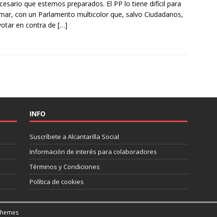
cesario que estemos preparados. El PP lo tiene difícil para
nar, con un Parlamento multicolor que, salvo Ciudadanos,
votar en contra de
[…]
INFO
Suscríbete a Alcantarilla Social
Información de interés para colaboradores
Términos y Condiciones
Política de cookies
Themes