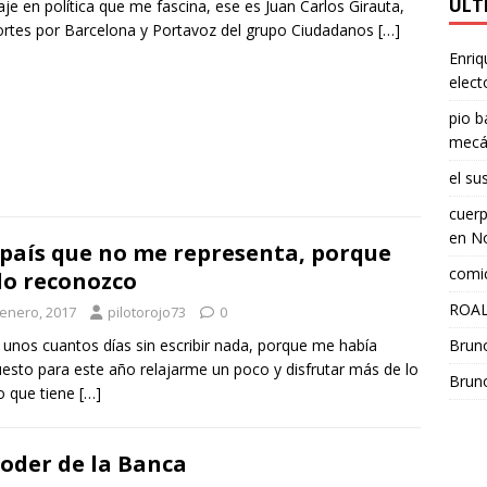
ÚLT
je en política que me fascina, ese es Juan Carlos Girauta,
ortes por Barcelona y Portavoz del grupo Ciudadanos
[…]
Enriq
elect
pio b
mecá
el su
cuerp
en
No
país que no me representa, porque
comic
lo reconozco
ROAL
 enero, 2017
pilotorojo73
0
Brun
 unos cuantos días sin escribir nada, porque me había
esto para este año relajarme un poco y disfrutar más de lo
Brun
o que tiene
[…]
Poder de la Banca