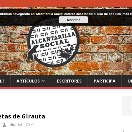
ontinuas navegando en Alcantarilla Social estarás aceptando el uso de cookies.
más i
Aceptar
L?
ARTÍCULOS
ESCRITORES
PARTICIPA
O
tas de Girauta
editorial
0