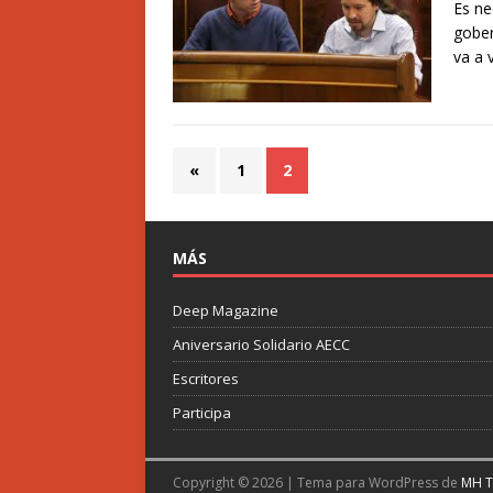
Es ne
gober
va a 
«
1
2
MÁS
Deep Magazine
Aniversario Solidario AECC
Escritores
Participa
Copyright © 2026 | Tema para WordPress de
MH 