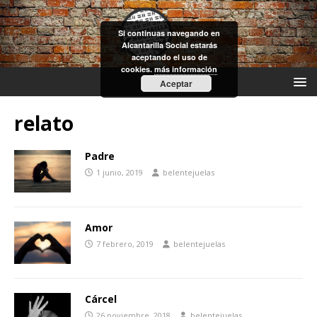
Si continuas navegando en
Alcantarilla Social estarás
aceptando el uso de
cookies.
más información
Aceptar
relato
Padre
1 junio, 2019
belentejuelas
Amor
7 febrero, 2019
belentejuelas
Cárcel
26 noviembre, 2018
belentejuelas